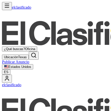
elclasificado
¿Qué buscas?
Oficina
Ubicación
Texas
Publicar Anuncio
Estados Unidos
ES
elclasificado