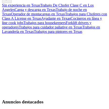
Sin experiencia en Texas
Trabajo De Chofer Clase C en Los
Angeles
Carga y descarga en Texas
Trabajo de noche en
Texas
Operador de montacargas en Texas
Trabajos para Choferes con
Class A License en Texas
Ayudante en Texas
Cocineros en línea y
line cook jobs
Trabajos para housekeepers
Forklift drivers y
operadores
Trabajos para cuidador paliative en Texas
Trabajos en
Lavandería en Texas
Trabajos para pintores en Texas
Anuncios destacados