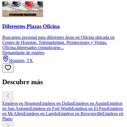
Diferentes Plazas Oficina
Buscamos personal para diferentes áreas en Oficina ubicada en
Centro de Houston. Telemarketing. Promociones y Ventas.
Oficina.Interesados comunicarse...
Demandante de empleo
Houston, TX
Descubre más
Empleos en Houston
Empleos en Dallas
Empleos en Austin
Empleos
en San Antonio
Empleos en Fort Worth
Empleos en El Paso
Empleos
en McAllen
Empleos en Laredo
Empleos en Brownsville
Empleos en
Plano