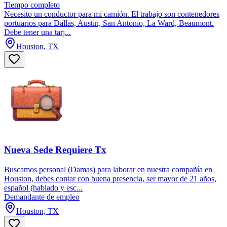
Tiempo completo
Necesito un conductor para mi camión. El trabajo son contenedores
portuarios para Dallas, Austin, San Antonio, La Ward, Beaumont.
Debe tener una tarj...
Houston, TX
Nueva Sede Requiere Tx
Buscamos personal (Damas) para laborar en nuestra compañía en
Houston, debes contar con buena presencia, ser mayor de 21 años,
español (hablado y esc...
Demandante de empleo
Houston, TX