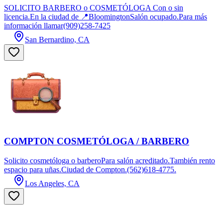
SOLICITO BARBERO o COSMETÓLOGA Con o sin
licencia.En la ciudad de 📍BloomingtonSalón ocupado.Para más
información llamar(909)258-7425
San Bernardino, CA
COMPTON COSMETÓLOGA / BARBERO
Solicito cosmetóloga o barberoPara salón acreditado.También rento
espacio para uñas.Ciudad de Compton.(562)618-4775.
Los Angeles, CA