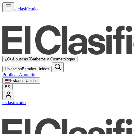
elclasificado
¿Qué buscas?
Barberos y Cosmetólogas
Ubicación
Estados Unidos
Publicar Anuncio
Estados Unidos
ES
elclasificado