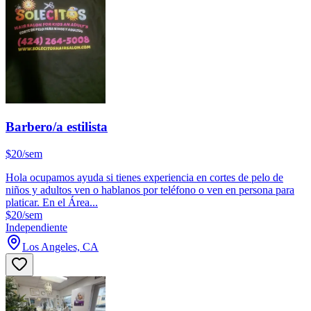
Barbero/a estilista
$20/sem
Hola ocupamos ayuda si tienes experiencia en cortes de pelo de
niños y adultos ven o hablanos por teléfono o ven en persona para
platicar. En el Área...
$20/sem
Independiente
Los Angeles, CA