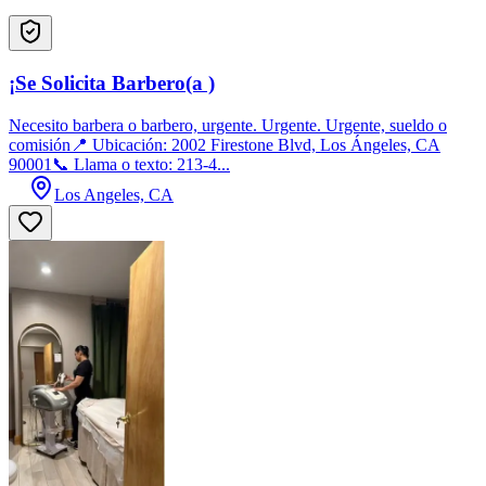
¡Se Solicita Barbero(a )
Necesito barbera o barbero, urgente. Urgente. Urgente, sueldo o
comisión📍 Ubicación: 2002 Firestone Blvd, Los Ángeles, CA
90001📞 Llama o texto: 213-4...
Los Angeles, CA