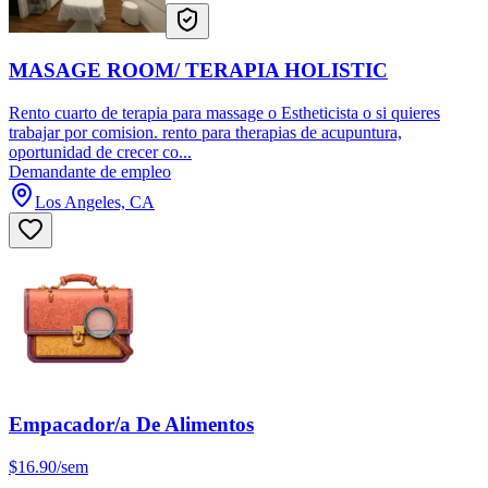
MASAGE ROOM/ TERAPIA HOLISTIC
Rento cuarto de terapia para massage o Estheticista o si quieres
trabajar por comision. rento para therapias de acupuntura,
oportunidad de crecer co...
Demandante de empleo
Los Angeles, CA
Empacador/a De Alimentos
$16.90/sem