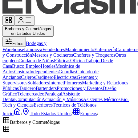
Barberos y Cosmetólogas
en Estados Unidos
Bodegas y
Filtros
Warehouse
Limpieza
Vendedores
Mantenimiento
Enfermería
Carpintero
y Construcción
Meseros y Cocineros
Choferes y Troqueros
Otros
empleos
Cuidado de Niños
Fábricas
Oficina
Trabajo Desde
Casa
Busco Empleo
Hoteles
Mecánica de
Autos
Costura
Independientes
Guardias
Cuidado de
Ancianos
Cajeros
Jardinero
Electricistas
Gerentes y
Supervisores
Soldadores
Internet
Plomeros
Marketing y Relaciones
Públicas
Tapicero
Bartenders
Promociones y Eventos
Diseño
Gráfico
Telemercadeo
Paralegal
Asistente
Dental
Computación
Actuación y Músicos
Asistentes Médicos
Bio-
Tech y Ciencias
Escritores
Técnicos de Teléfonos
Inicio
/
Todo Estados Unidos
/
Empleos
/
Barberos y Cosmetólogas