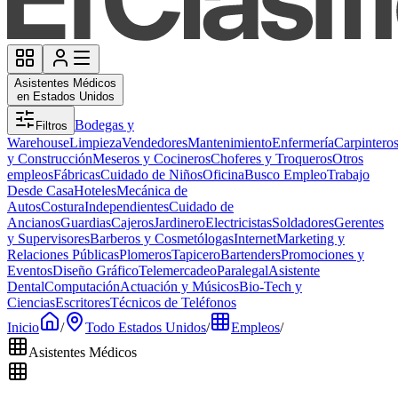
Asistentes Médicos
en Estados Unidos
Bodegas y
Filtros
Warehouse
Limpieza
Vendedores
Mantenimiento
Enfermería
Carpintero
y Construcción
Meseros y Cocineros
Choferes y Troqueros
Otros
empleos
Fábricas
Cuidado de Niños
Oficina
Busco Empleo
Trabajo
Desde Casa
Hoteles
Mecánica de
Autos
Costura
Independientes
Cuidado de
Ancianos
Guardias
Cajeros
Jardinero
Electricistas
Soldadores
Gerentes
y Supervisores
Barberos y Cosmetólogas
Internet
Marketing y
Relaciones Públicas
Plomeros
Tapicero
Bartenders
Promociones y
Eventos
Diseño Gráfico
Telemercadeo
Paralegal
Asistente
Dental
Computación
Actuación y Músicos
Bio-Tech y
Ciencias
Escritores
Técnicos de Teléfonos
Inicio
/
Todo Estados Unidos
/
Empleos
/
Asistentes Médicos