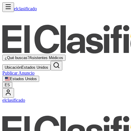
elclasificado
¿Qué buscas?
Asistentes Médicos
Ubicación
Estados Unidos
Publicar Anuncio
Estados Unidos
ES
elclasificado