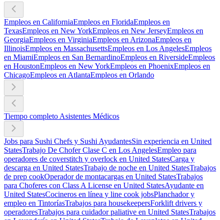
Empleos en California
Empleos en Florida
Empleos en
Texas
Empleos en New York
Empleos en New Jersey
Empleos en
Georgia
Empleos en Virginia
Empleos en Arizona
Empleos en
Illinois
Empleos en Massachusetts
Empleos en Los Angeles
Empleos
en Miami
Empleos en San Bernardino
Empleos en Riverside
Empleos
en Houston
Empleos en New York
Empleos en Phoenix
Empleos en
Chicago
Empleos en Atlanta
Empleos en Orlando
Tiempo completo Asistentes Médicos
Jobs para Sushi Chefs y Sushi Ayudantes
Sin experiencia en United
States
Trabajo De Chofer Clase C en Los Angeles
Empleo para
operadores de coverstitch y overlock en United States
Carga y
descarga en United States
Trabajo de noche en United States
Trabajos
de prep cook
Operador de montacargas en United States
Trabajos
para Choferes con Class A License en United States
Ayudante en
United States
Cocineros en línea y line cook jobs
Planchador y
empleo en Tintorías
Trabajos para housekeepers
Forklift drivers y
operadores
Trabajos para cuidador paliative en United States
Trabajos