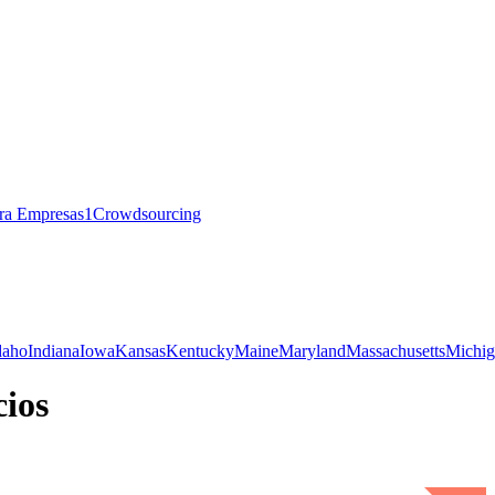
ra Empresas
1
Crowdsourcing
daho
Indiana
Iowa
Kansas
Kentucky
Maine
Maryland
Massachusetts
Michig
cios