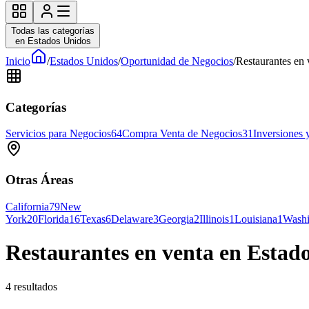
Todas las categorías
en Estados Unidos
Inicio
/
Estados Unidos
/
Oportunidad de Negocios
/
Restaurantes en
Categorías
Servicios para Negocios
64
Compra Venta de Negocios
31
Inversiones 
Otras Áreas
California
79
New
York
20
Florida
16
Texas
6
Delaware
3
Georgia
2
Illinois
1
Louisiana
1
Washi
Restaurantes en venta en Estad
4
resultados