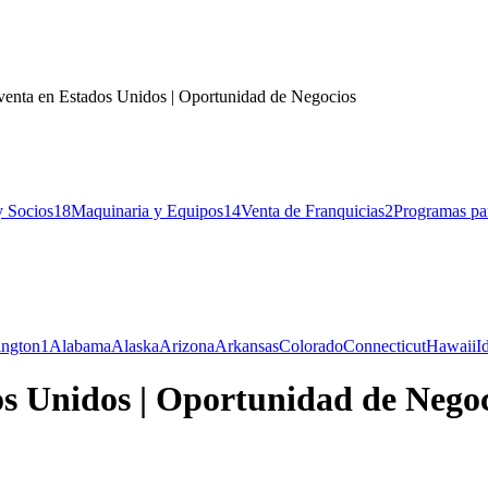
 venta en Estados Unidos | Oportunidad de Negocios
y Socios
18
Maquinaria y Equipos
14
Venta de Franquicias
2
Programas pa
ngton
1
Alabama
Alaska
Arizona
Arkansas
Colorado
Connecticut
Hawaii
I
os Unidos | Oportunidad de Nego