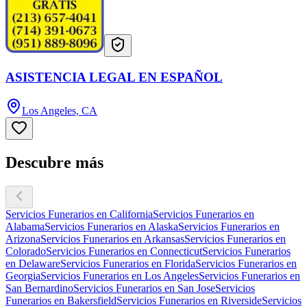
ASISTENCIA LEGAL EN ESPAÑOL
Los Angeles, CA
Descubre más
Servicios Funerarios en California
Servicios Funerarios en
Alabama
Servicios Funerarios en Alaska
Servicios Funerarios en
Arizona
Servicios Funerarios en Arkansas
Servicios Funerarios en
Colorado
Servicios Funerarios en Connecticut
Servicios Funerarios
en Delaware
Servicios Funerarios en Florida
Servicios Funerarios en
Georgia
Servicios Funerarios en Los Angeles
Servicios Funerarios en
San Bernardino
Servicios Funerarios en San Jose
Servicios
Funerarios en Bakersfield
Servicios Funerarios en Riverside
Servicios