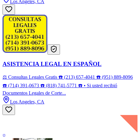
Los Angeles, CA
ASISTENCIA LEGAL EN ESPAÑOL
⚖️ Consultas Legales Gratis ☎️ (213) 657-4041 ☎️ (951) 889-8096
☎️ (714) 391-0673 ☎️ (818) 741-5771 ☎️ • Si usted recibió
Documentos Legales de Corte...
Los Angeles, CA