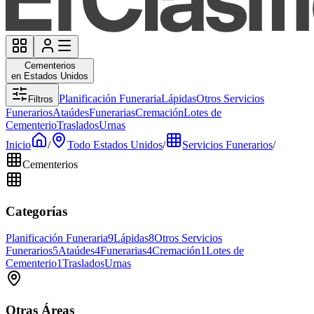
Cementerios
en Estados Unidos
Planificación Funeraria
Lápidas
Otros Servicios
Filtros
Funerarios
Ataúdes
Funerarias
Cremación
Lotes de
Cementerio
Traslados
Urnas
Inicio
/
Todo Estados Unidos
/
Servicios Funerarios
/
Cementerios
Categorías
Planificación Funeraria
9
Lápidas
8
Otros Servicios
Funerarios
5
Ataúdes
4
Funerarias
4
Cremación
1
Lotes de
Cementerio
1
Traslados
Urnas
Otras Áreas