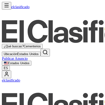
elclasificado
¿Qué buscas?
Cementerios
Ubicación
Estados Unidos
Publicar Anuncio
Estados Unidos
ES
elclasificado