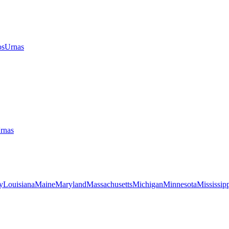
os
Urnas
rnas
y
Louisiana
Maine
Maryland
Massachusetts
Michigan
Minnesota
Mississip