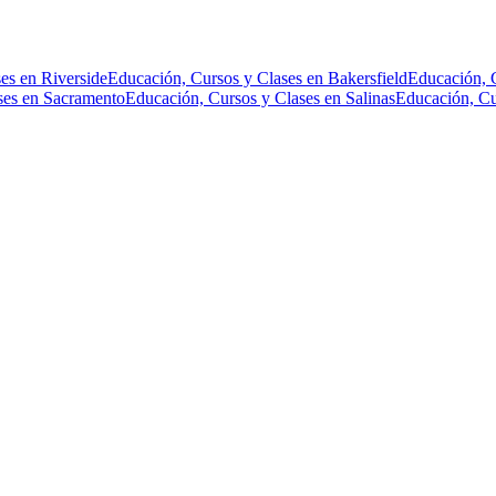
es en Riverside
Educación, Cursos y Clases en Bakersfield
Educación, 
ses en Sacramento
Educación, Cursos y Clases en Salinas
Educación, Cu