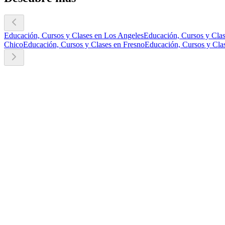
Educación, Cursos y Clases en Los Angeles
Educación, Cursos y Clas
Chico
Educación, Cursos y Clases en Fresno
Educación, Cursos y Cla