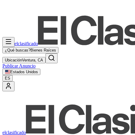
elclasificado
¿Qué buscas?
Bienes Raíces
Ubicación
Ventura, CA
Publicar Anuncio
Estados Unidos
ES
elclasificado