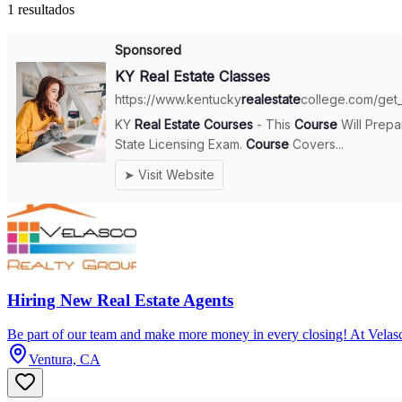
1 resultados
Hiring New Real Estate Agents
Be part of our team and make more money in every closing! At Vela
Ventura, CA