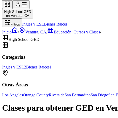
High School GED
en Ventura, CA
Inglés y ESL
Bienes Raíces
Filtros
Inicio
/
Ventura, CA
/
Educación, Cursos y Clases
/
High School GED
Categorías
Inglés y ESL
2
Bienes Raíces
1
Otras Áreas
Los Angeles
Orange County
Riverside
San Bernardino
San Diego
San F
Clases para obtener GED en Ve