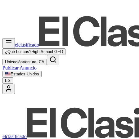
elclasificado
¿Qué buscas?
High School GED
Ubicación
Ventura, CA
Publicar Anuncio
Estados Unidos
ES
elclasificado