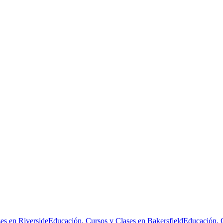
es en Riverside
Educación, Cursos y Clases en Bakersfield
Educación, 