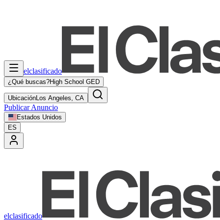
elclasificado
¿Qué buscas?
High School GED
Ubicación
Los Angeles, CA
Publicar Anuncio
Estados Unidos
ES
elclasificado