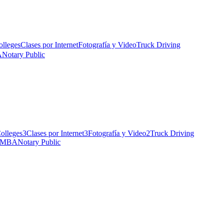
olleges
Clases por Internet
Fotografía y Video
Truck Driving
A
Notary Public
olleges
3
Clases por Internet
3
Fotografía y Video
2
Truck Driving
MBA
Notary Public