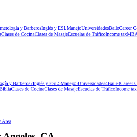
metología y Barberos
Inglés y ESL
Manejo
Universidades
Baile
Career C
a
Clases de Cocina
Clases de Masaje
Escuelas de Tráfico
Income tax
MB
ogía y Barberos
7
Inglés y ESL
5
Manejo
5
Universidades
4
Baile
3
Career C
Biblia
Clases de Cocina
Clases de Masaje
Escuelas de Tráfico
Income tax
y Area
s Angeles, CA