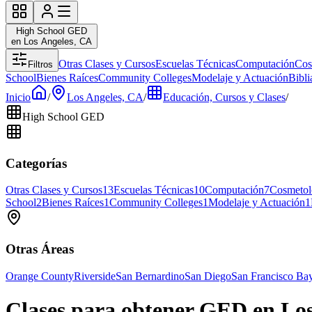
High School GED
en Los Angeles, CA
Otras Clases y Cursos
Escuelas Técnicas
Computación
Cos
Filtros
School
Bienes Raíces
Community Colleges
Modelaje y Actuación
Bibli
Inicio
/
Los Angeles, CA
/
Educación, Cursos y Clases
/
High School GED
Categorías
Otras Clases y Cursos
13
Escuelas Técnicas
10
Computación
7
Cosmetol
School
2
Bienes Raíces
1
Community Colleges
1
Modelaje y Actuación
1
Otras Áreas
Orange County
Riverside
San Bernardino
San Diego
San Francisco Ba
Clases para obtener GED en Lo