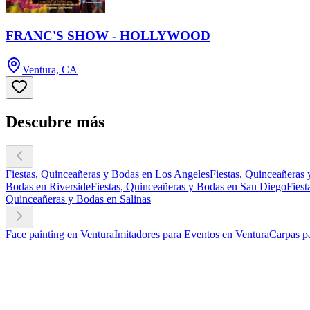
FRANC'S SHOW - HOLLYWOOD
Ventura, CA
Descubre más
Fiestas, Quinceañeras y Bodas en Los Angeles
Fiestas, Quinceañeras
Bodas en Riverside
Fiestas, Quinceañeras y Bodas en San Diego
Fiest
Quinceañeras y Bodas en Salinas
Face painting en Ventura
Imitadores para Eventos en Ventura
Carpas pa