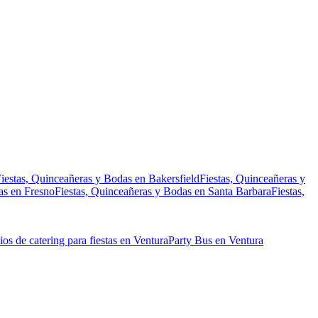
iestas, Quinceañeras y Bodas en Bakersfield
Fiestas, Quinceañeras y
as en Fresno
Fiestas, Quinceañeras y Bodas en Santa Barbara
Fiestas,
ios de catering para fiestas en Ventura
Party Bus en Ventura