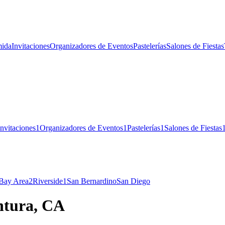
ida
Invitaciones
Organizadores de Eventos
Pastelerías
Salones de Fiestas
Invitaciones
1
Organizadores de Eventos
1
Pastelerías
1
Salones de Fiestas
 Bay Area
2
Riverside
1
San Bernardino
San Diego
entura, CA