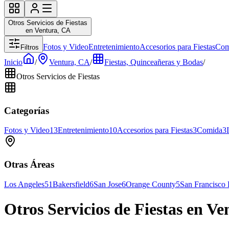
Otros Servicios de Fiestas
en Ventura, CA
Fotos y Video
Entretenimiento
Accesorios para Fiestas
Com
Filtros
Inicio
/
Ventura, CA
/
Fiestas, Quinceañeras y Bodas
/
Otros Servicios de Fiestas
Categorías
Fotos y Video
13
Entretenimiento
10
Accesorios para Fiestas
3
Comida
3
Otras Áreas
Los Angeles
51
Bakersfield
6
San Jose
6
Orange County
5
San Francisco
Otros Servicios de Fiestas en V