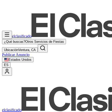
elclasificado
¿Qué buscas?
Otros Servicios de Fiestas
Ubicación
Ventura, CA
Publicar Anuncio
Estados Unidos
ES
elclasificado