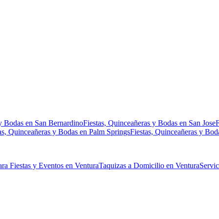
 y Bodas en San Bernardino
Fiestas, Quinceañeras y Bodas en San Jose
F
as, Quinceañeras y Bodas en Palm Springs
Fiestas, Quinceañeras y Bod
ra Fiestas y Eventos en Ventura
Taquizas a Domicilio en Ventura
Servic