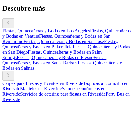
Descubre más
Fiestas, Quinceañeras y Bodas en Los Angeles
Fiestas, Quinceañeras
y Bodas en Ventura
Fiestas, Quinceañeras y Bodas en San
Bernardino
Fiestas, Quinceañeras y Bodas en San Jose
Fiestas,
Quinceañeras y Bodas en Bakersfield
Fiestas, Quinceañeras y Bodas
en San Diego
Fiestas, Quinceañeras y Bodas en Palm
Springs
Fiestas, Quinceañeras y Bodas en Fresno
Fiestas,
Quinceañeras y Bodas en Santa Barbara
Fiestas, Quinceañeras y
Bodas en Salinas
Carpas para Fiestas y Eventos en Riverside
Taquizas a Domicilio en
Riverside
Manteles en Riverside
Salones económicos en
Riverside
Servicios de catering para fiestas en Riverside
Party Bus en
Riverside