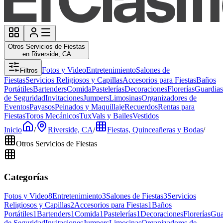
Otros Servicios de Fiestas
en Riverside, CA
Fotos y Video
Entretenimiento
Salones de
Filtros
Fiestas
Servicios Religiosos y Capillas
Accesorios para Fiestas
Baños
Portátiles
Bartenders
Comida
Pastelerías
Decoraciones
Florerías
Guardias
de Seguridad
Invitaciones
Jumpers
Limosinas
Organizadores de
Eventos
Payasos
Peinados y Maquillaje
Recuerdos
Rentas para
Fiestas
Toros Mecánicos
Tux
Vals y Bailes
Vestidos
Inicio
/
Riverside, CA
/
Fiestas, Quinceañeras y Bodas
/
Otros Servicios de Fiestas
Categorías
Fotos y Video
8
Entretenimiento
3
Salones de Fiestas
3
Servicios
Religiosos y Capillas
2
Accesorios para Fiestas
1
Baños
Portátiles
1
Bartenders
1
Comida
1
Pastelerías
1
Decoraciones
Florerías
Gua
de Seguridad
Invitaciones
Jumpers
Limosinas
Organizadores de