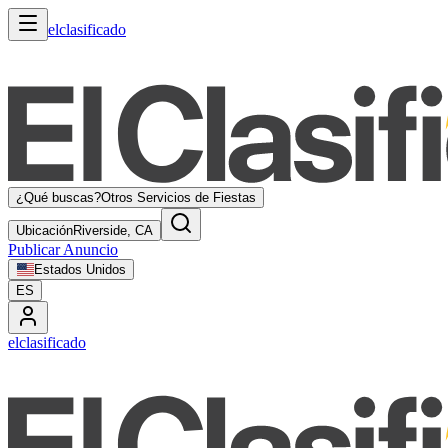
elclasificado
¿Qué buscas?
Otros Servicios de Fiestas
Ubicación
Riverside, CA
Publicar Anuncio
Estados Unidos
ES
elclasificado