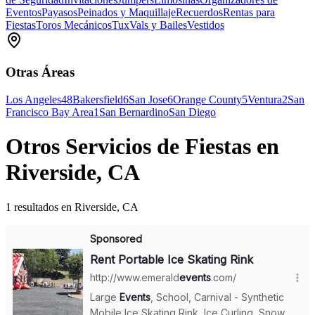
Eventos
Payasos
Peinados y Maquillaje
Recuerdos
Rentas para
Fiestas
Toros Mecánicos
Tux
Vals y Bailes
Vestidos
Otras Áreas
Los Angeles
48
Bakersfield
6
San Jose
6
Orange County
5
Ventura
2
San
Francisco Bay Area
1
San Bernardino
San Diego
Otros Servicios de Fiestas en
Riverside, CA
1 resultados en Riverside, CA