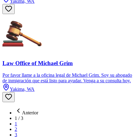
Yakima, WA
Law Office of Michael Grim
Por favor llame a la oficina legal de Michael Grim. Soy su abogado
de inmigración que está listo para ayudar. Venga a su consulta hoy.
Yakima, WA
Anterior
1
/
3
1
2
3