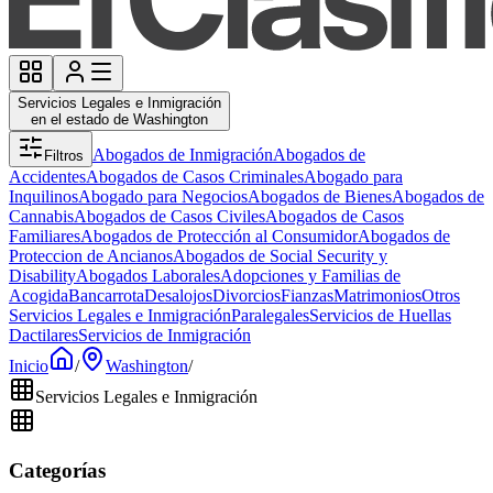
Servicios Legales e Inmigración
en el estado de Washington
Abogados de Inmigración
Abogados de
Filtros
Accidentes
Abogados de Casos Criminales
Abogado para
Inquilinos
Abogado para Negocios
Abogados de Bienes
Abogados de
Cannabis
Abogados de Casos Civiles
Abogados de Casos
Familiares
Abogados de Protección al Consumidor
Abogados de
Proteccion de Ancianos
Abogados de Social Security y
Disability
Abogados Laborales
Adopciones y Familias de
Acogida
Bancarrota
Desalojos
Divorcios
Fianzas
Matrimonios
Otros
Servicios Legales e Inmigración
Paralegales
Servicios de Huellas
Dactilares
Servicios de Inmigración
Inicio
/
Washington
/
Servicios Legales e Inmigración
Categorías