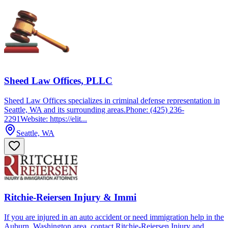
Sheed Law Offices, PLLC
Sheed Law Offices specializes in criminal defense representation in
Seattle, WA and its surrounding areas.Phone: (425) 236-
2291Website: https://elit...
Seattle, WA
Ritchie-Reiersen Injury & Immi
If you are injured in an auto accident or need immigration help in the
Auburn, Washington area, contact Ritchie-Reiersen Injury and