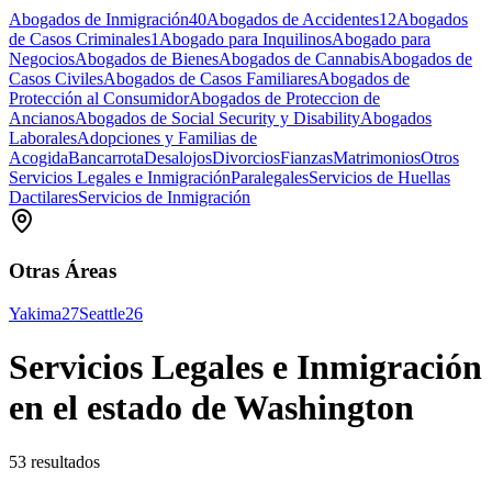
Abogados de Inmigración
40
Abogados de Accidentes
12
Abogados
de Casos Criminales
1
Abogado para Inquilinos
Abogado para
Negocios
Abogados de Bienes
Abogados de Cannabis
Abogados de
Casos Civiles
Abogados de Casos Familiares
Abogados de
Protección al Consumidor
Abogados de Proteccion de
Ancianos
Abogados de Social Security y Disability
Abogados
Laborales
Adopciones y Familias de
Acogida
Bancarrota
Desalojos
Divorcios
Fianzas
Matrimonios
Otros
Servicios Legales e Inmigración
Paralegales
Servicios de Huellas
Dactilares
Servicios de Inmigración
Otras Áreas
Yakima
27
Seattle
26
Servicios Legales e Inmigración
en el estado de Washington
53 resultados