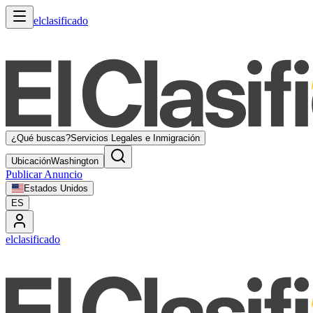
elclasificado
¿Qué buscas?
Servicios Legales e Inmigración
Ubicación
Washington
Publicar Anuncio
Estados Unidos
ES
elclasificado