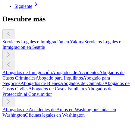
Siguiente
Descubre más
Servicios Legales e Inmigración en Yakima
Servicios Legales e
Inmigración en Seattle
Abogados de Inmigración
Abogados de Accidentes
Abogados de
Casos Criminales
Abogado para Inquilinos
Abogado para
Negocios
Abogados de Bienes
Abogados de Cannabis
Abogados de
Casos Civiles
Abogados de Casos Familiares
Abogados de
Protección al Consumidor
Abogados de Accidentes de Autos en Washington
Caídas en
Washington
Oficinas legales en Washington