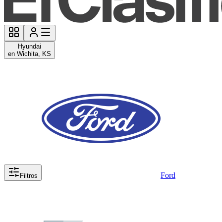
Hyundai
en Wichita, KS
Ford
Filtros