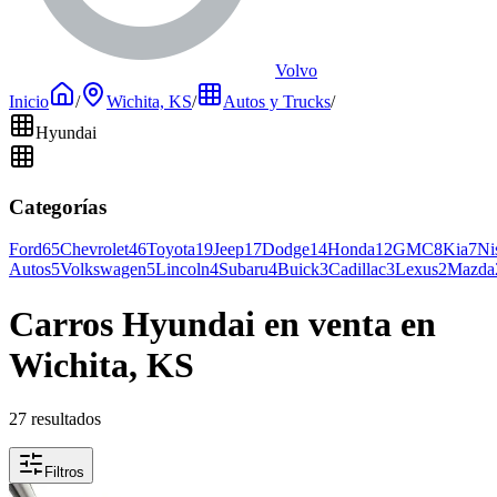
Volvo
Inicio
/
Wichita, KS
/
Autos y Trucks
/
Hyundai
Categorías
Ford
65
Chevrolet
46
Toyota
19
Jeep
17
Dodge
14
Honda
12
GMC
8
Kia
7
Ni
Autos
5
Volkswagen
5
Lincoln
4
Subaru
4
Buick
3
Cadillac
3
Lexus
2
Mazda
Carros Hyundai en venta en
Wichita, KS
27 resultados
Filtros