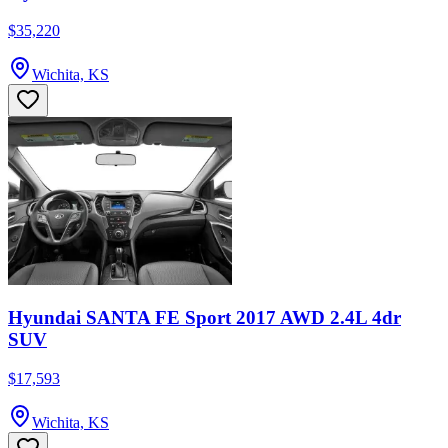
$35,220
Wichita, KS
Hyundai SANTA FE Sport 2017 AWD 2.4L 4dr
SUV
$17,593
Wichita, KS