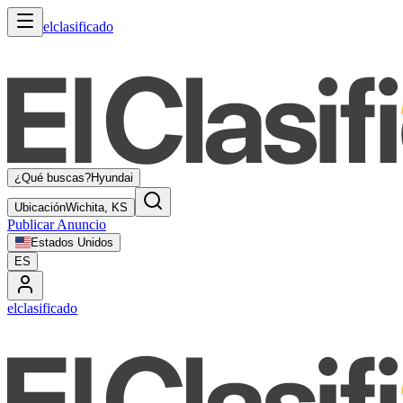
elclasificado
¿Qué buscas?
Hyundai
Ubicación
Wichita, KS
Publicar Anuncio
Estados Unidos
ES
elclasificado