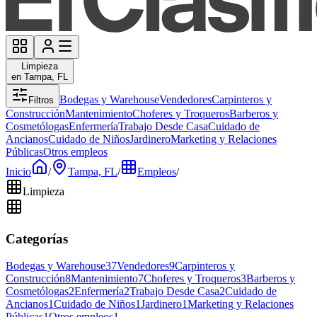
Limpieza
en Tampa, FL
Bodegas y Warehouse
Vendedores
Carpinteros y
Filtros
Construcción
Mantenimiento
Choferes y Troqueros
Barberos y
Cosmetólogas
Enfermería
Trabajo Desde Casa
Cuidado de
Ancianos
Cuidado de Niños
Jardinero
Marketing y Relaciones
Públicas
Otros empleos
Inicio
/
Tampa, FL
/
Empleos
/
Limpieza
Categorías
Bodegas y Warehouse
37
Vendedores
9
Carpinteros y
Construcción
8
Mantenimiento
7
Choferes y Troqueros
3
Barberos y
Cosmetólogas
2
Enfermería
2
Trabajo Desde Casa
2
Cuidado de
Ancianos
1
Cuidado de Niños
1
Jardinero
1
Marketing y Relaciones
Públicas
1
Otros empleos
1