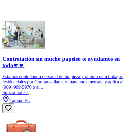
Contratación sin mucho papeleo te ayudamos en
todo🫵🫵
Estamos contratando personal de limpieza y pintura para trabajos
residenciales por Contratos llama o mandanos mensaje y aplica al
(909) 999-5970 o al...
Subcontratista
Tampa, FL