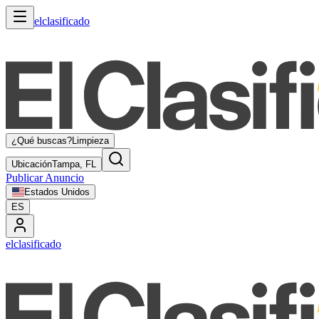
elclasificado
¿Qué buscas?
Limpieza
Ubicación
Tampa, FL
Publicar Anuncio
Estados Unidos
ES
elclasificado