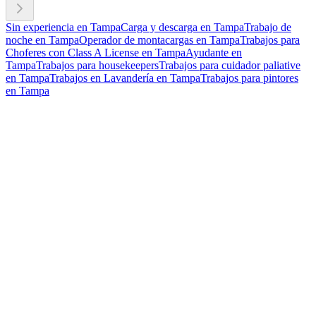
Sin experiencia en Tampa
Carga y descarga en Tampa
Trabajo de
noche en Tampa
Operador de montacargas en Tampa
Trabajos para
Choferes con Class A License en Tampa
Ayudante en
Tampa
Trabajos para housekeepers
Trabajos para cuidador paliative
en Tampa
Trabajos en Lavandería en Tampa
Trabajos para pintores
en Tampa