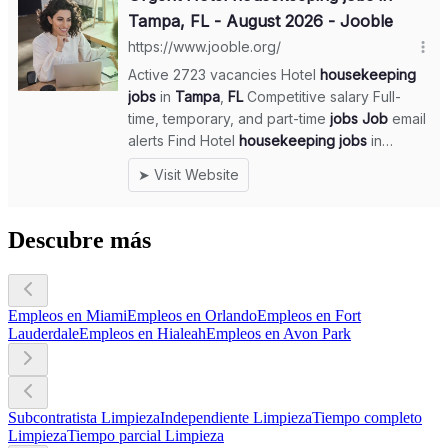
Descubre más
Empleos en Miami
Empleos en Orlando
Empleos en Fort
Lauderdale
Empleos en Hialeah
Empleos en Avon Park
Subcontratista Limpieza
Independiente Limpieza
Tiempo completo
Limpieza
Tiempo parcial Limpieza