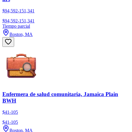
$94,592-151,341
$94,592-151,341
Tiempo parcial
Boston, MA
Enfermera de salud comunitaria, Jamaica Plain
BWH
$41-105
$41-105
Boston, MA