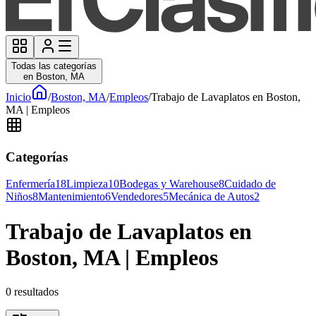
Todas las categorías
en Boston, MA
Inicio
/
Boston, MA
/
Empleos
/
Trabajo de Lavaplatos en Boston,
MA | Empleos
Categorías
Enfermería
18
Limpieza
10
Bodegas y Warehouse
8
Cuidado de
Niños
8
Mantenimiento
6
Vendedores
5
Mecánica de Autos
2
Trabajo de Lavaplatos en
Boston, MA | Empleos
0
resultados