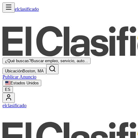
elclasificado
¿Qué buscas?
Buscar empleo, servicio, auto...
Ubicación
Boston, MA
Publicar Anuncio
Estados Unidos
ES
elclasificado