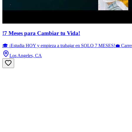
!7 Meses para Cambiar tu Vida!
🎓 ¡Estudia HOY y empieza a trabajar en SOLO 7 MESES!💼 Carreras c
Los Angeles, CA