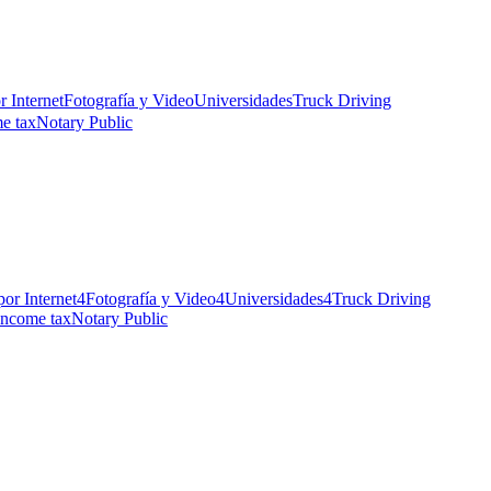
r Internet
Fotografía y Video
Universidades
Truck Driving
e tax
Notary Public
por Internet
4
Fotografía y Video
4
Universidades
4
Truck Driving
Income tax
Notary Public