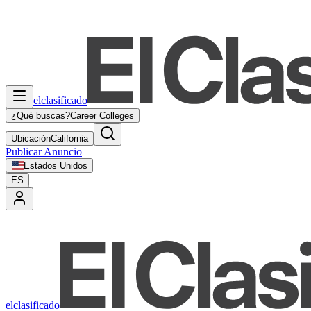
elclasificado
¿Qué buscas?
Career Colleges
Ubicación
California
Publicar Anuncio
Estados Unidos
ES
elclasificado