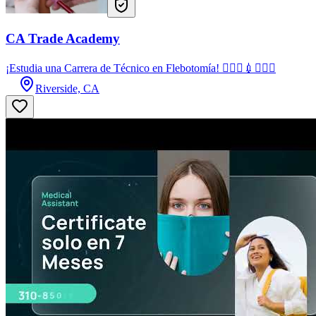
CA Trade Academy
¡Estudia una Carrera de Técnico en Flebotomía! 👩🏻‍⚕️💉🧑🏻‍⚕️
Riverside, CA