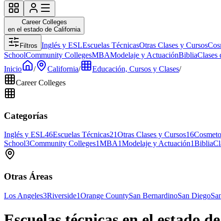
Career Colleges
en el estado de California
Inglés y ESL
Escuelas Técnicas
Otras Clases y Cursos
Cos
Filtros
School
Community Colleges
MBA
Modelaje y Actuación
Biblia
Clases 
Inicio
/
California
/
Educación, Cursos y Clases
/
Career Colleges
Categorías
Inglés y ESL
46
Escuelas Técnicas
21
Otras Clases y Cursos
16
Cosmeto
School
3
Community Colleges
1
MBA
1
Modelaje y Actuación
1
Biblia
Cl
Otras Áreas
Los Angeles
3
Riverside
1
Orange County
San Bernardino
San Diego
San
Escuelas técnicas en el estado d