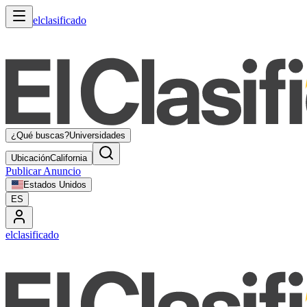
elclasificado
¿Qué buscas?
Universidades
Ubicación
California
Publicar Anuncio
Estados Unidos
ES
elclasificado