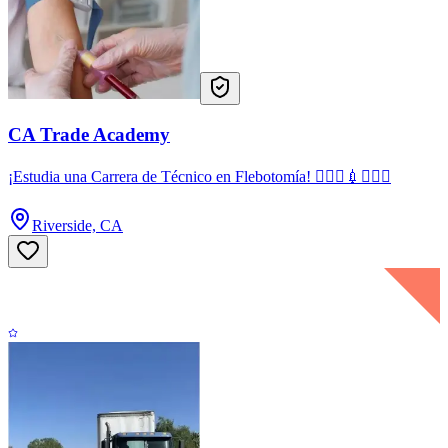
CA Trade Academy
¡Estudia una Carrera de Técnico en Flebotomía! 👩🏻‍⚕️💉🧑🏻‍⚕️
Riverside, CA