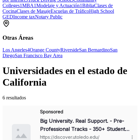
Colleges
1
MBA
1
Modelaje y Actuación
1
Biblia
Clases de
Cocina
Clases de Masaje
Escuelas de Tráfico
High School
GED
Income tax
Notary Public
Otras Áreas
Los Angeles
4
Orange County
Riverside
San Bernardino
San
Diego
San Francisco Bay Area
Universidades en el estado de
California
6 resultados