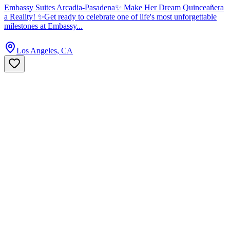
Embassy Suites Arcadia-Pasadena✨ Make Her Dream Quinceañera
a Reality! ✨Get ready to celebrate one of life's most unforgettable
milestones at Embassy...
Los Angeles, CA