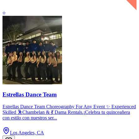
Estrellas Dance Team
Estrellas Dance Team Choreography For Any Event ✨ Experienced
Skilled 🕺Chambelan & 💃 Dama Rentals.¡Celebra tu quinceañera
con estilo con nuestros ser...
Los Angeles, CA