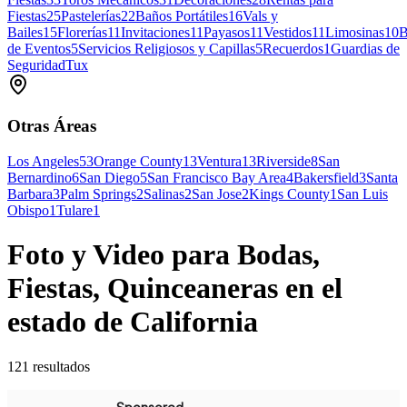
Fiestas
25
Pastelerías
22
Baños Portátiles
16
Vals y
Bailes
15
Florerías
11
Invitaciones
11
Payasos
11
Vestidos
11
Limosinas
10
B
de Eventos
5
Servicios Religiosos y Capillas
5
Recuerdos
1
Guardias de
Seguridad
Tux
Otras Áreas
Los Angeles
53
Orange County
13
Ventura
13
Riverside
8
San
Bernardino
6
San Diego
5
San Francisco Bay Area
4
Bakersfield
3
Santa
Barbara
3
Palm Springs
2
Salinas
2
San Jose
2
Kings County
1
San Luis
Obispo
1
Tulare
1
Foto y Video para Bodas,
Fiestas, Quinceaneras en el
estado de California
121 resultados