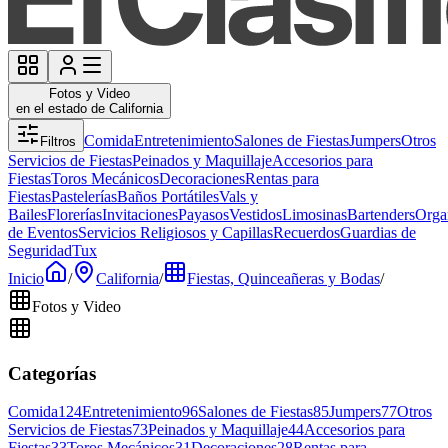
Fotos y Video
en el estado de California
Comida
Entretenimiento
Salones de Fiestas
Jumpers
Otros
Filtros
Servicios de Fiestas
Peinados y Maquillaje
Accesorios para
Fiestas
Toros Mecánicos
Decoraciones
Rentas para
Fiestas
Pastelerías
Baños Portátiles
Vals y
Bailes
Florerías
Invitaciones
Payasos
Vestidos
Limosinas
Bartenders
Orga
de Eventos
Servicios Religiosos y Capillas
Recuerdos
Guardias de
Seguridad
Tux
Inicio
/
California
/
Fiestas, Quinceañeras y Bodas
/
Fotos y Video
Categorías
Comida
124
Entretenimiento
96
Salones de Fiestas
85
Jumpers
77
Otros
Servicios de Fiestas
73
Peinados y Maquillaje
44
Accesorios para
Fiestas
33
Toros Mecánicos
31
Decoraciones
28
Rentas para