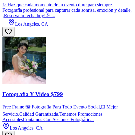
✨ Haz que cada momento de tu evento dure para siempre.
Fotografía profesional para capturar cada sonrisa, emoción y detalle.
¡Reserva tu fecha hoy!🎉 ...
Los Angeles, CA
Fotografía Y Video $799
Free Frame 🖼️ Fotografia Para Todo Evento Social,El Mejor
Servicio,Calidad Garantizada.Tenemos Promociones
AccesiblesContamos Con Sesiones Fotográfic...
Los Angeles, CA