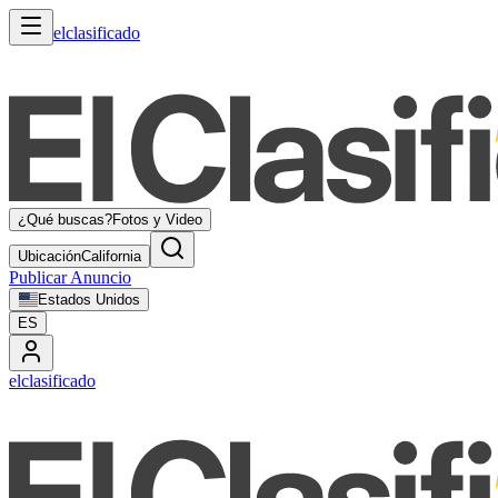
elclasificado
¿Qué buscas?
Fotos y Video
Ubicación
California
Publicar Anuncio
Estados Unidos
ES
elclasificado