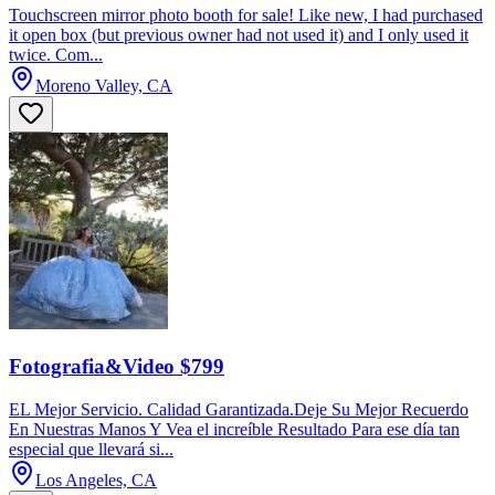
Touchscreen mirror photo booth for sale! Like new, I had purchased
it open box (but previous owner had not used it) and I only used it
twice. Com...
Moreno Valley, CA
Fotografia&Video $799
EL Mejor Servicio. Calidad Garantizada.Deje Su Mejor Recuerdo
En Nuestras Manos Y Vea el increíble Resultado Para ese día tan
especial que llevará si...
Los Angeles, CA