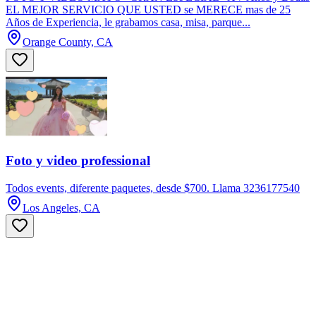
EL MEJOR SERVICIO QUE USTED se MERECE mas de 25
Años de Experiencia, le grabamos casa, misa, parque...
Orange County, CA
Foto y video professional
Todos events, diferente paquetes, desde $700. Llama 3236177540
Los Angeles, CA