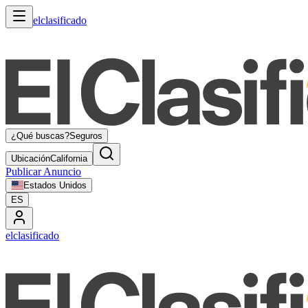
elclasificado
¿Qué buscas?
Seguros
Ubicación
California
Publicar Anuncio
Estados Unidos
ES
elclasificado