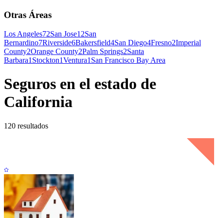
Otras Áreas
Los Angeles
72
San Jose
12
San
Bernardino
7
Riverside
6
Bakersfield
4
San Diego
4
Fresno
2
Imperial
County
2
Orange County
2
Palm Springs
2
Santa
Barbara
1
Stockton
1
Ventura
1
San Francisco Bay Area
Seguros en el estado de
California
120 resultados