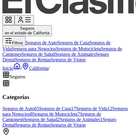
Seguros
en el estado de California
Seguros de Auto
Seguros de Casa
Seguros de
Filtros
Vida
Seguros para Negocios
Seguros de Motocicleta
Seguros de
Camiones
Seguros de Salud
Seguros de Animales
Seguro
Dental
Seguros de Rentas
Seguros de Vision
Inicio
/
California
/
Seguros
Categorías
Seguros de Auto
65
Seguros de Casa
17
Seguros de Vida
12
Seguros
para Negocios
8
Seguros de Motocicleta
7
Seguros de
Camiones
6
Seguros de Salud
2
Seguros de Animales
1
Seguro
Dental
Seguros de Rentas
Seguros de Vision