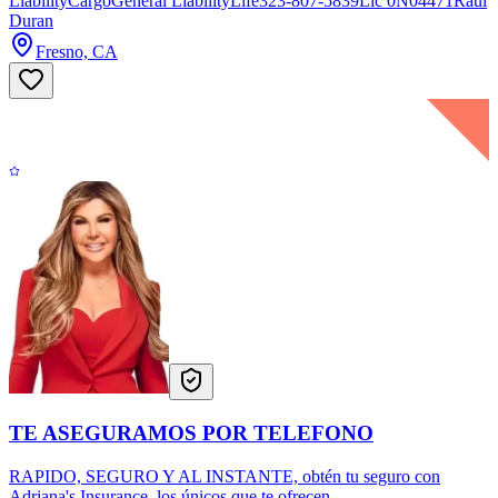
LiabilityCargoGeneral LiabilityLife323-807-5839Lic 0N04471Raul
Duran
Fresno, CA
TE ASEGURAMOS POR TELEFONO
RAPIDO, SEGURO Y AL INSTANTE, obtén tu seguro con
Adriana's Insurance, los únicos que te ofrecen ...