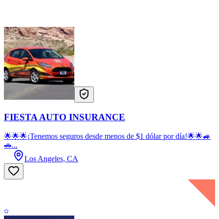
FIESTA AUTO INSURANCE
🌟🌟🌟¡Tenemos seguros desde menos de $1 dólar por día!🌟🌟🚙
🚗...
Los Angeles, CA