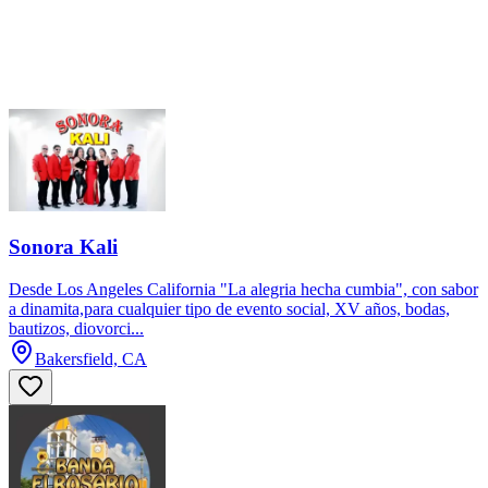
Sonora Kali
Desde Los Angeles California "La alegria hecha cumbia", con sabor
a dinamita,para cualquier tipo de evento social, XV años, bodas,
bautizos, diovorci...
Bakersfield, CA