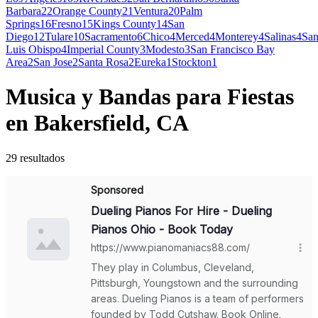
Barbara
22
Orange County
21
Ventura
20
Palm
Springs
16
Fresno
15
Kings County
14
San
Diego
12
Tulare
10
Sacramento
6
Chico
4
Merced
4
Monterey
4
Salinas
4
Sa
Luis Obispo
4
Imperial County
3
Modesto
3
San Francisco Bay
Area
2
San Jose
2
Santa Rosa
2
Eureka
1
Stockton
1
Musica y Bandas para Fiestas
en Bakersfield, CA
29 resultados