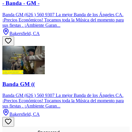
- Banda - GM -
Banda GM (626 ) 560 9307 La mejor Banda de los Ángeles CA.
¡Precios Económicos! Tocamos toda la Música del momento para
sus fiestas . ¡Ambiente Garan...
Bakersfield, CA
Banda GM ((
Banda GM (626 ) 560 9307 La mejor Banda de los Ángeles CA.
¡Precios Económicos! Tocamos toda la Música del momento para
sus fiestas . ¡Ambiente Garan...
Bakersfield, CA