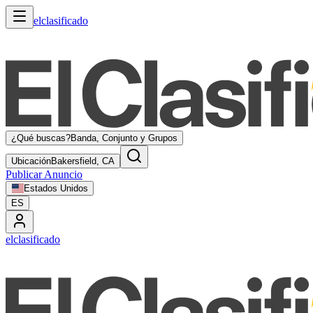
elclasificado
¿Qué buscas?
Banda, Conjunto y Grupos
Ubicación
Bakersfield, CA
Publicar Anuncio
Estados Unidos
ES
elclasificado