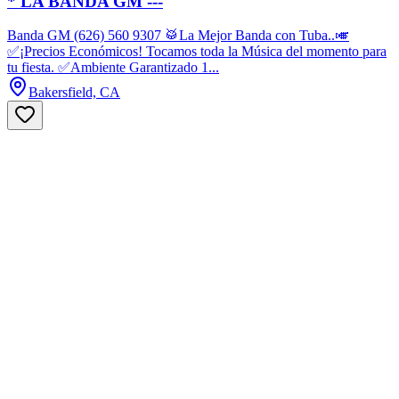
* LA BANDA GM ---
Banda GM (626) 560 9307 🥁La Mejor Banda con Tuba..🎺
✅¡Precios Económicos! Tocamos toda la Música del momento para
tu fiesta. ✅Ambiente Garantizado 1...
Bakersfield, CA