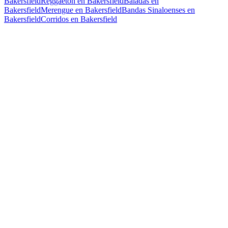
Bakersfield
Reggaeton en Bakersfield
Baladas en
Bakersfield
Merengue en Bakersfield
Bandas Sinaloenses en
Bakersfield
Corridos en Bakersfield