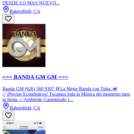
DESDE LO MAS NUEVO...
Bakersfield, CA
=== BANDA GM GM ===
Banda GM (626) 560 9307 🥁La Mejor Banda con Tuba..🎺
✅¡Precios Económicos! Tocamos toda la Música del momento para
tu fiesta. ✅Ambiente Garantizado 1...
Bakersfield, CA