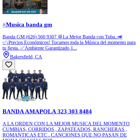
=Musica banda gm
Banda GM (626) 560 9307 🥁La Mejor Banda con Tuba..🎺
✅¡Precios Económicos! Tocamos toda la Música del momento para
tu fiesta. ✅Ambiente Garantizado 1...
Bakersfield, CA
BANDA AMAPOLA 323 303 8484
A LA ORDEN CON LA MEJOR MUSICA DEL MOMENTO
CUMBIAS, CORRIDOS , ZAPATEADOS, RANCHERAS ,
ROMANTICAS ETC . CANCIONES QUE NO PASAN DE