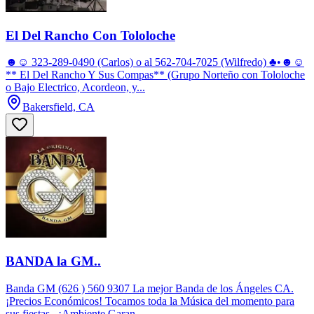
El Del Rancho Con Tololoche
☻☺ 323-289-0490 (Carlos) o al 562-704-7025 (Wilfredo) ♣•☻☺
** El Del Rancho Y Sus Compas** (Grupo Norteño con Tololoche
o Bajo Electrico, Acordeon, y...
Bakersfield, CA
BANDA la GM..
Banda GM (626 ) 560 9307 La mejor Banda de los Ángeles CA.
¡Precios Económicos! Tocamos toda la Música del momento para
sus fiestas . ¡Ambiente Garan...