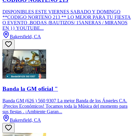
DISPONIBLES ESTE VIERNES SABADO Y DOMINGO
**CODIGO NORTENO 213 ** LO MEJOR PARA TU FIESTA
O EVENTO .BODAS /BAUTIZOS/ 15ANERAS / MIRANOS
EN }} YOUTUBE...
Bakersfield, CA
Banda la GM oficial "
Banda GM (626 ) 560 9307 La mejor Banda de los Ángeles CA.
¡Precios Económicos! Tocamos toda la Música del momento para
sus fiestas . ¡Ambiente Garan...
Bakersfield, CA