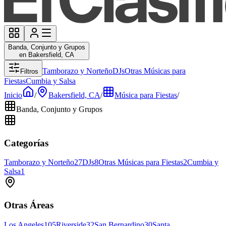
Banda, Conjunto y Grupos
en Bakersfield, CA
Tamborazo y Norteño
DJs
Otras Músicas para
Filtros
Fiestas
Cumbia y Salsa
Inicio
/
Bakersfield, CA
/
Música para Fiestas
/
Banda, Conjunto y Grupos
Categorías
Tamborazo y Norteño
27
DJs
8
Otras Músicas para Fiestas
2
Cumbia y
Salsa
1
Otras Áreas
Los Angeles
105
Riverside
32
San Bernardino
30
Santa