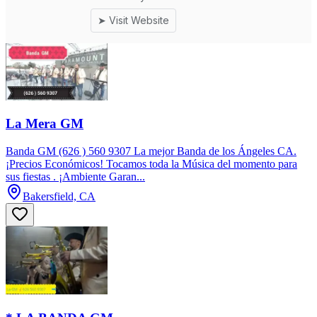
La Mera GM
Banda GM (626 ) 560 9307 La mejor Banda de los Ángeles CA.
¡Precios Económicos! Tocamos toda la Música del momento para
sus fiestas . ¡Ambiente Garan...
Bakersfield, CA