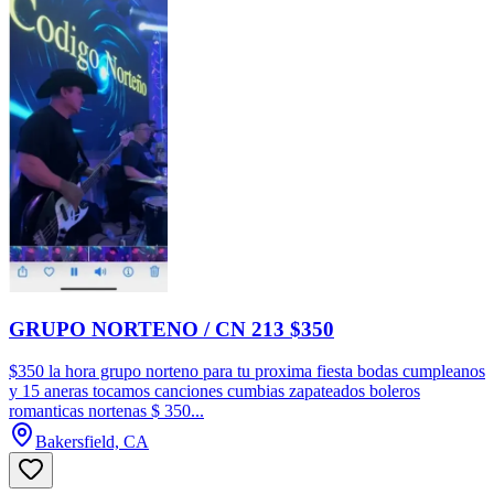
GRUPO NORTENO / CN 213 $350
$350 la hora grupo norteno para tu proxima fiesta bodas cumpleanos
y 15 aneras tocamos canciones cumbias zapateados boleros
romanticas nortenas $ 350...
Bakersfield, CA