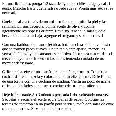
En una licuadora, ponga 1/2 taza de agua, los chiles, el ajo y sal al
gusto. Mezclar hasta que la salsa quede suave. Ponga más agua si es
necesario.
Cuele la salsa a través de un colador fino para quitar la piel y las
semillas. En una cacerola, ponga aceite de oliva y cocine
ligeramente los nopales durante 1 minuto. Añada la salsa y deje
hervir. Con la llama baja, agregue el orégano y sazone con sal.
Con una batidora de mano eléctrica, bata las claras de huevo hasta
que se formen picos suaves. En un recipiente aparte, mezcle las
yemas de huevo y los camarones en polvo. Incorpora con cuidado la
mezcla de yema de huevo en las claras teniendo cuidado de no
mezclar demasiado.
Caliente el aceite en una sartén grande a fuego medio. Tome una
cucharada de la mezcla y colócala en el aceite caliente. Dele forma
de una tortita con una cuchara de madera. Vierta un poco de aceite
caliente a los lados para que se cocinen de manera uniforme.
Deje freír durante 2 a 3 minutos por cada lado, volteando una vez.
Sáquelas y escurra el aceite sobre toallas de papel. Coloque las
tortitas de camarón en un platón para servir y rocíe con salsa de chile
rojo con nopales. Sirva con cilantro encima.