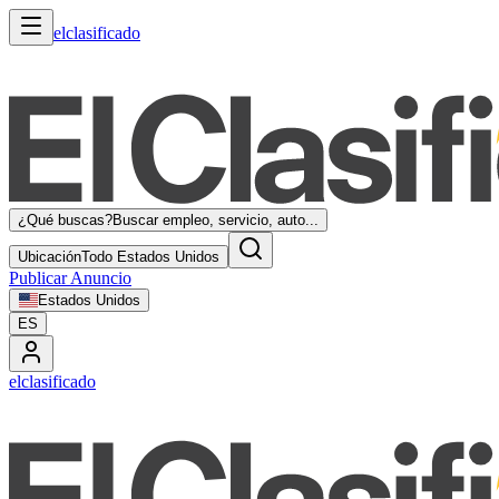
elclasificado
¿Qué buscas?
Buscar empleo, servicio, auto...
Ubicación
Todo Estados Unidos
Publicar Anuncio
Estados Unidos
ES
elclasificado