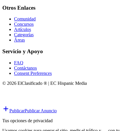
Otros Enlaces
Comunidad
Concursos
Artículos
Categorías
Áreas
Servicio y Apoyo
FAQ
Contáctanos
Consent Preferences
© 2026 ElClasificado ® | EC Hispanic Media
Publicar
Publicar Anuncio
Tus opciones de privacidad
Usamos cookies para operar el sitio, medir el tráfico y — con tu