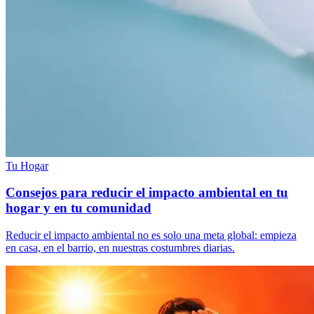
Tu Hogar
Consejos para reducir el impacto ambiental en tu
hogar y en tu comunidad
Reducir el impacto ambiental no es solo una meta global: empieza
en casa, en el barrio, en nuestras costumbres diarias.