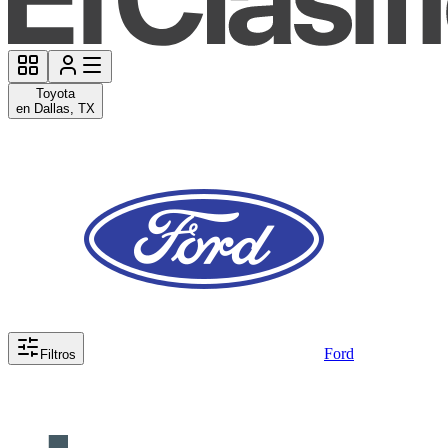
Toyota
en Dallas, TX
Ford
Filtros