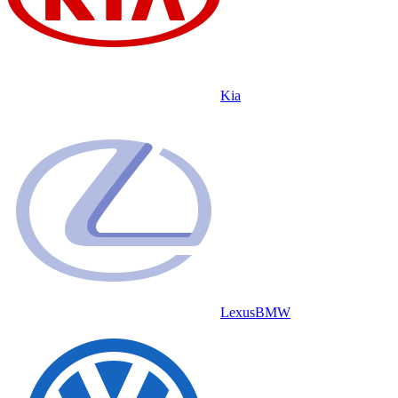
Kia
Lexus
BMW