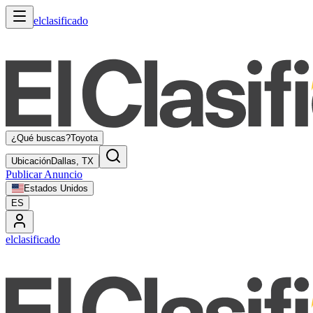
elclasificado
¿Qué buscas?
Toyota
Ubicación
Dallas, TX
Publicar Anuncio
Estados Unidos
ES
elclasificado