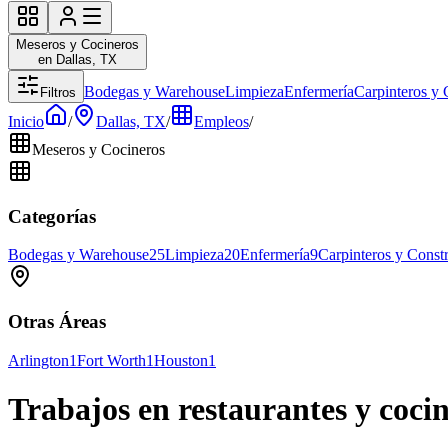
Meseros y Cocineros
en Dallas, TX
Bodegas y Warehouse
Limpieza
Enfermería
Carpinteros y 
Filtros
Inicio
/
Dallas, TX
/
Empleos
/
Meseros y Cocineros
Categorías
Bodegas y Warehouse
25
Limpieza
20
Enfermería
9
Carpinteros y Const
Otras Áreas
Arlington
1
Fort Worth
1
Houston
1
Trabajos en restaurantes y coci