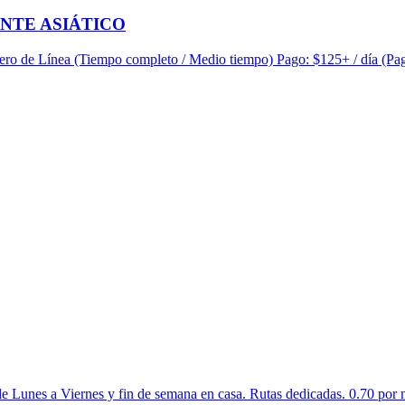
ANTE ASIÁTICO
ro de Línea (Tiempo completo / Medio tiempo) Pago: $125+ / día (Pag
e Lunes a Viernes y fin de semana en casa. Rutas dedicadas. 0.70 por m