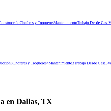
Construcción
Choferes y Troqueros
Mantenimiento
Trabajo Desde Casa
V
rucción
8
Choferes y Troqueros
4
Mantenimiento
3
Trabajo Desde Casa
3
V
na en Dallas, TX