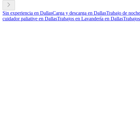
Sin experiencia en Dallas
Carga y descarga en Dallas
Trabajo de noche
cuidador paliative en Dallas
Trabajos en Lavandería en Dallas
Trabajos