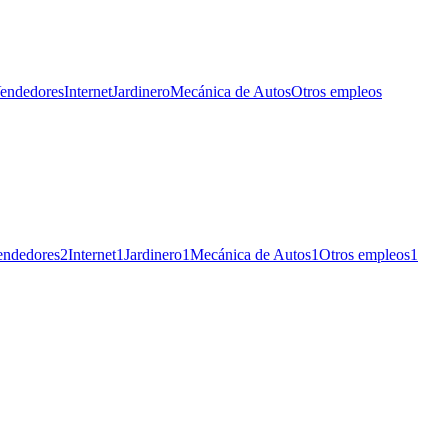
endedores
Internet
Jardinero
Mecánica de Autos
Otros empleos
endedores
2
Internet
1
Jardinero
1
Mecánica de Autos
1
Otros empleos
1