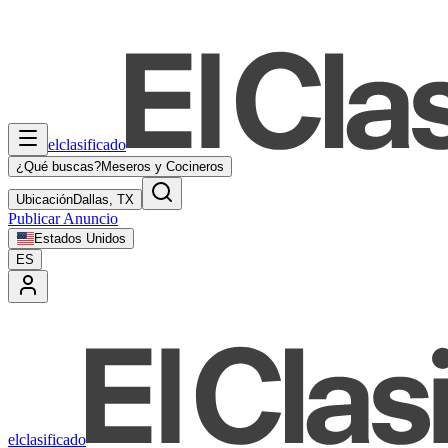
elclasificado
¿Qué buscas?
Meseros y Cocineros
Ubicación
Dallas, TX
Publicar Anuncio
Estados Unidos
ES
elclasificado