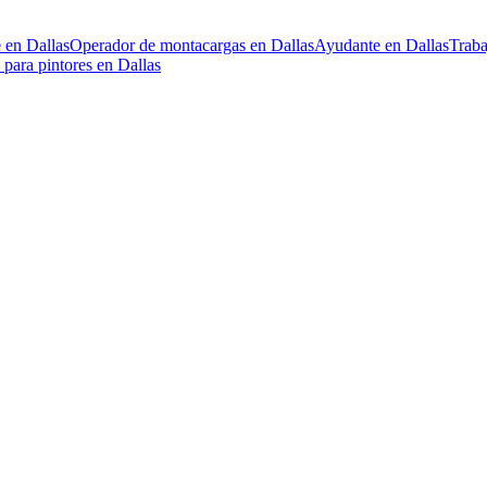
 en Dallas
Operador de montacargas en Dallas
Ayudante en Dallas
Traba
 para pintores en Dallas