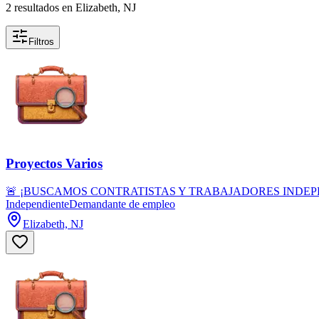
2 resultados en Elizabeth, NJ
Filtros
Proyectos Varios
🚨 ¡BUSCAMOS CONTRATISTAS Y TRABAJADORES INDEPENDIENTES! 🚨
Independiente
Demandante de empleo
Elizabeth, NJ