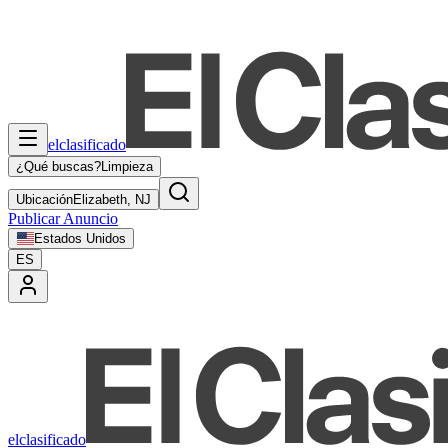
elclasificado
¿Qué buscas?
Limpieza
Ubicación
Elizabeth, NJ
Publicar Anuncio
Estados Unidos
ES
elclasificado