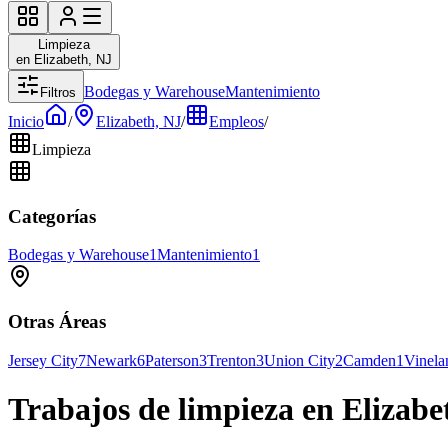
Limpieza
en Elizabeth, NJ
Bodegas y Warehouse
Mantenimiento
Filtros
Inicio
/
Elizabeth, NJ
/
Empleos
/
Limpieza
Categorías
Bodegas y Warehouse
1
Mantenimiento
1
Otras Áreas
Jersey City
7
Newark
6
Paterson
3
Trenton
3
Union City
2
Camden
1
Vinela
Trabajos de limpieza en Elizabe