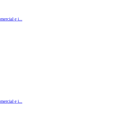
ercial e i...
ercial e i...