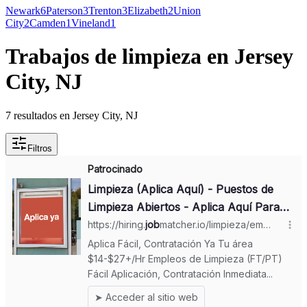
Newark
6
Paterson
3
Trenton
3
Elizabeth
2
Union
City
2
Camden
1
Vineland
1
Trabajos de limpieza en Jersey
City, NJ
7 resultados en Jersey City, NJ
Filtros