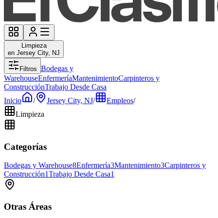
Limpieza
en Jersey City, NJ
Bodegas y
Filtros
Warehouse
Enfermería
Mantenimiento
Carpinteros y
Construcción
Trabajo Desde Casa
Inicio
/
Jersey City, NJ
/
Empleos
/
Limpieza
Categorías
Bodegas y Warehouse
8
Enfermería
3
Mantenimiento
3
Carpinteros y
Construcción
1
Trabajo Desde Casa
1
Otras Áreas