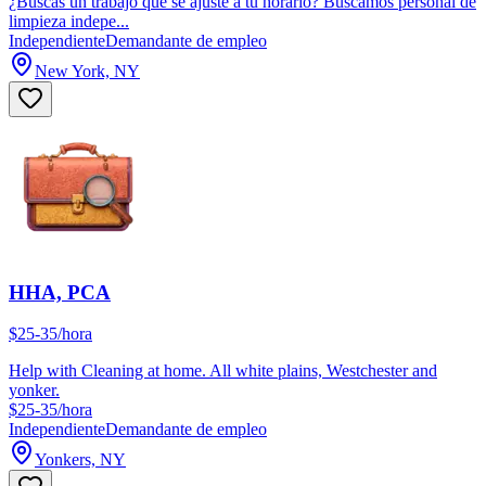
¿Buscas un trabajo que se ajuste a tu horario? Buscamos personal de
limpieza indepe...
Independiente
Demandante de empleo
New York, NY
HHA, PCA
$25-35/hora
Help with Cleaning at home. All white plains, Westchester and
yonker.
$25-35/hora
Independiente
Demandante de empleo
Yonkers, NY