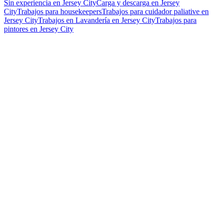
Sin experiencia en Jersey City
Carga y descarga en Jersey
City
Trabajos para housekeepers
Trabajos para cuidador paliative en
Jersey City
Trabajos en Lavandería en Jersey City
Trabajos para
pintores en Jersey City