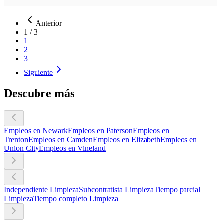
Anterior
1
/
3
1
2
3
Siguiente
Descubre más
Empleos en Newark
Empleos en Paterson
Empleos en
Trenton
Empleos en Camden
Empleos en Elizabeth
Empleos en
Union City
Empleos en Vineland
Independiente Limpieza
Subcontratista Limpieza
Tiempo parcial
Limpieza
Tiempo completo Limpieza