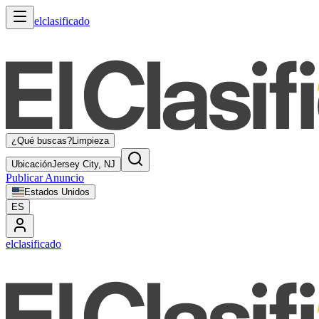
elclasificado
¿Qué buscas?
Limpieza
Ubicación
Jersey City, NJ
Publicar Anuncio
Estados Unidos
ES
elclasificado