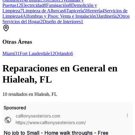
Puertas
12
Electricidad
8
Fumigación
8
Demolición y
Limpieza
7
Limpieza de Albercas
6
Tapicería
5
Herrería
4
Servicios de
Limpieza
4
Alfombras y Pisos: Venta e Instalación
3
Jardinería
2
Otros
Servicios del Hogar
2
Diseño de Interiores
1
Otras Áreas
Miami
31
Fort Lauderdale
12
Orlando
6
Reparaciones en General en
Hialeah, FL
10 resultados en Hialeah, FL