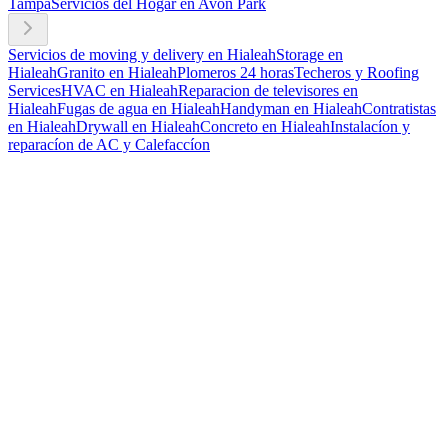
Tampa
Servicios del Hogar en Avon Park
Servicios de moving y delivery en Hialeah
Storage en
Hialeah
Granito en Hialeah
Plomeros 24 horas
Techeros y Roofing
Services
HVAC en Hialeah
Reparacion de televisores en
Hialeah
Fugas de agua en Hialeah
Handyman en Hialeah
Contratistas
en Hialeah
Drywall en Hialeah
Concreto en Hialeah
Instalacíon y
reparacíon de AC y Calefaccíon