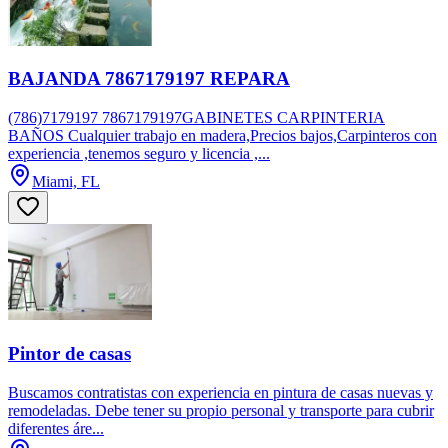
BAJANDA 7867179197 REPARA
(786)7179197 7867179197GABINETES CARPINTERIA
BAÑOS Cualquier trabajo en madera,Precios bajos,Carpinteros con
experiencia ,tenemos seguro y licencia ,...
Miami, FL
Pintor de casas
Buscamos contratistas con experiencia en pintura de casas nuevas y
remodeladas. Debe tener su propio personal y transporte para cubrir
diferentes áre...