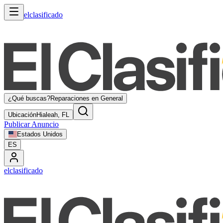
elclasificado
¿Qué buscas?
Reparaciones en General
Ubicación
Hialeah, FL
Publicar Anuncio
Estados Unidos
ES
elclasificado