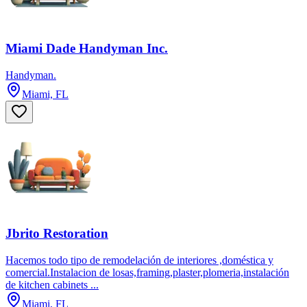
Miami Dade Handyman Inc.
Handyman.
Miami, FL
Jbrito Restoration
Hacemos todo tipo de remodelación de interiores ,doméstica y
comercial.Instalacion de losas,framing,plaster,plomeria,instalación
de kitchen cabinets ...
Miami, FL