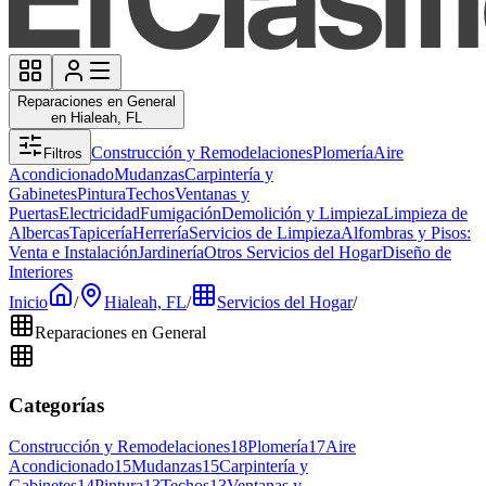
Reparaciones en General
en Hialeah, FL
Construcción y Remodelaciones
Plomería
Aire
Filtros
Acondicionado
Mudanzas
Carpintería y
Gabinetes
Pintura
Techos
Ventanas y
Puertas
Electricidad
Fumigación
Demolición y Limpieza
Limpieza de
Albercas
Tapicería
Herrería
Servicios de Limpieza
Alfombras y Pisos:
Venta e Instalación
Jardinería
Otros Servicios del Hogar
Diseño de
Interiores
Inicio
/
Hialeah, FL
/
Servicios del Hogar
/
Reparaciones en General
Categorías
Construcción y Remodelaciones
18
Plomería
17
Aire
Acondicionado
15
Mudanzas
15
Carpintería y
Gabinetes
14
Pintura
13
Techos
13
Ventanas y