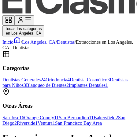
Todas las categorías
en Los Angeles, CA
Inicio
/
Los Angeles, CA
/
Dentistas
/
Extracciones en Los Angeles,
CA | Dentistas
Categorías
Dentistas Generales
24
Ortodoncia
4
Dentista Cosmético
3
Dentistas
para Niños
3
Blanqueo de Dientes
2
Implantes Dentales
1
Otras Áreas
San Jose
16
Orange County
11
San Bernardino
11
Bakersfield
2
San
Diego
2
Riverside
1
Ventura
1
San Francisco Bay Area