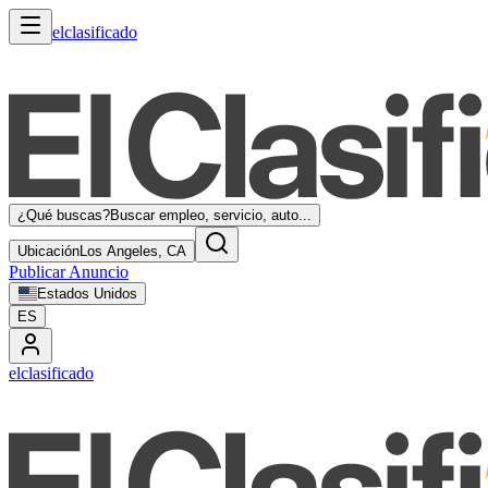
elclasificado
¿Qué buscas?
Buscar empleo, servicio, auto...
Ubicación
Los Angeles, CA
Publicar Anuncio
Estados Unidos
ES
elclasificado