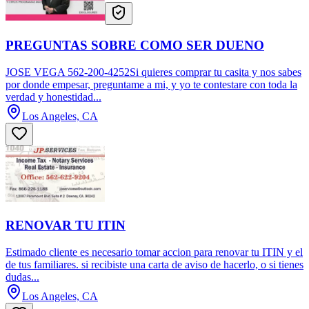
PREGUNTAS SOBRE COMO SER DUENO
JOSE VEGA 562-200-4252Si quieres comprar tu casita y nos sabes
por donde empesar, preguntame a mi, y yo te contestare con toda la
verdad y honestidad...
Los Angeles, CA
RENOVAR TU ITIN
Estimado cliente es necesario tomar accion para renovar tu ITIN y el
de tus familiares. si recibiste una carta de aviso de hacerlo, o si tienes
dudas...
Los Angeles, CA