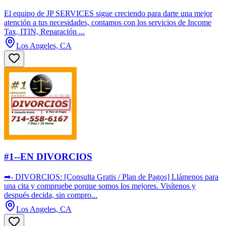
El equipo de JP SERVICES sigue creciendo para darte una mejor
atención a tus necesidades, contamos con los servicios de Income
Tax, ITIN, Reparación ...
Los Angeles, CA
#1--EN DIVORCIOS
➡- DIVORCIOS: [Consulta Gratis / Plan de Pagos] Llámenos para
una cita y compruebe porque somos los mejores. Visítenos y
después decida, sin compro...
Los Angeles, CA