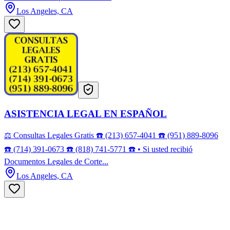
Los Angeles, CA
ASISTENCIA LEGAL EN ESPAÑOL
⚖️ Consultas Legales Gratis ☎️ (213) 657-4041 ☎️ (951) 889-8096
☎️ (714) 391-0673 ☎️ (818) 741-5771 ☎️ • Si usted recibió
Documentos Legales de Corte...
Los Angeles, CA