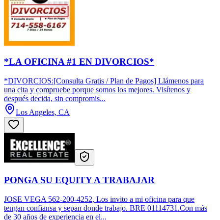
*LA OFICINA #1 EN DIVORCIOS*
*DIVORCIOS:[Consulta Gratis / Plan de Pagos] Llámenos para
una cita y compruebe porque somos los mejores. Visítenos y
después decida, sin compromis...
Los Angeles, CA
PONGA SU EQUITY A TRABAJAR
JOSE VEGA 562-200-4252, Los invito a mi oficina para que
tengan confiansa y sepan donde trabajo. BRE 01114731.Con más
de 30 años de experiencia en el...