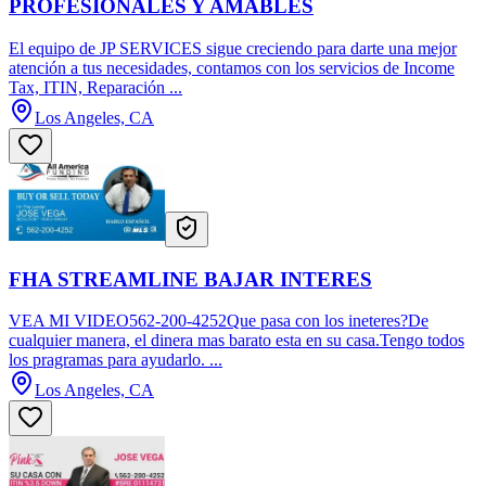
PROFESIONALES Y AMABLES
El equipo de JP SERVICES sigue creciendo para darte una mejor
atención a tus necesidades, contamos con los servicios de Income
Tax, ITIN, Reparación ...
Los Angeles, CA
FHA STREAMLINE BAJAR INTERES
VEA MI VIDEO562-200-4252Que pasa con los ineteres?De
cualquier manera, el dinera mas barato esta en su casa.Tengo todos
los pragramas para ayudarlo. ...
Los Angeles, CA