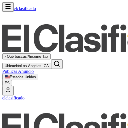
elclasificado
¿Qué buscas?
Income Tax
Ubicación
Los Angeles, CA
Publicar Anuncio
Estados Unidos
ES
elclasificado