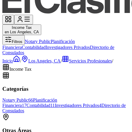
Income Tax
en Los Angeles, CA
Notary Public
Planificación
Filtros
Financiera
Contabilidad
Investigadores Privados
Directorio de
Consulados
Inicio
/
Los Angeles, CA
/
Servicios Profesionales
/
Income Tax
Categorías
Notary Public
66
Planificación
Financiera
17
Contabilidad
11
Investigadores Privados
4
Directorio de
Consulados
Otras Áreas