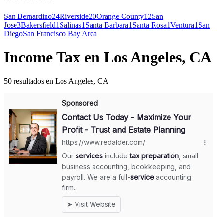
San Bernardino
24
Riverside
20
Orange County
12
San
Jose
3
Bakersfield
1
Salinas
1
Santa Barbara
1
Santa Rosa
1
Ventura
1
San
Diego
San Francisco Bay Area
Income Tax en Los Angeles, CA
50 resultados en Los Angeles, CA