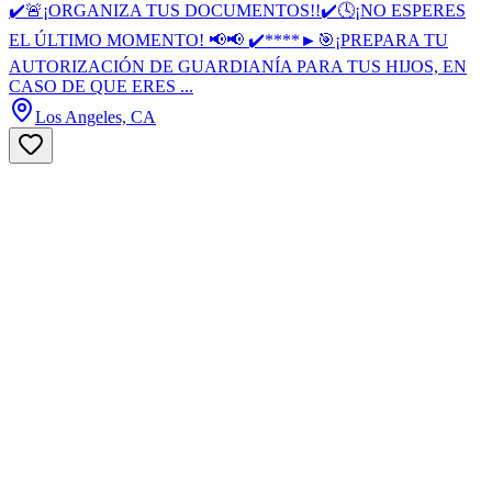
✔️🚨¡ORGANIZA TUS DOCUMENTOS!!✔️🕓¡NO ESPERES
EL ÚLTIMO MOMENTO! 📢📢 ✔️****►🎯¡PREPARA TU
AUTORIZACIÓN DE GUARDIANÍA PARA TUS HIJOS, EN
CASO DE QUE ERES ...
Los Angeles, CA