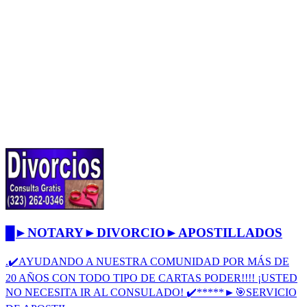
█►NOTARY►DIVORCIO►APOSTILLADOS
.✔️AYUDANDO A NUESTRA COMUNIDAD POR MÁS DE
20 AÑOS CON TODO TIPO DE CARTAS PODER!!!! ¡USTED
NO NECESITA IR AL CONSULADO! ✔️*****►🎯SERVICIO