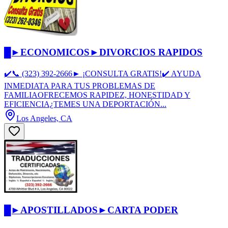
█►ECONOMICOS►DIVORCIOS RAPIDOS
✔️📞 (323) 392-2666► ¡CONSULTA GRATIS!✔️ AYUDA
INMEDIATA PARA TUS PROBLEMAS DE
FAMILIAOFRECEMOS RAPIDEZ, HONESTIDAD Y
EFICIENCIA¿TEMES UNA DEPORTACIÓN...
Los Angeles, CA
█►APOSTILLADOS►CARTA PODER