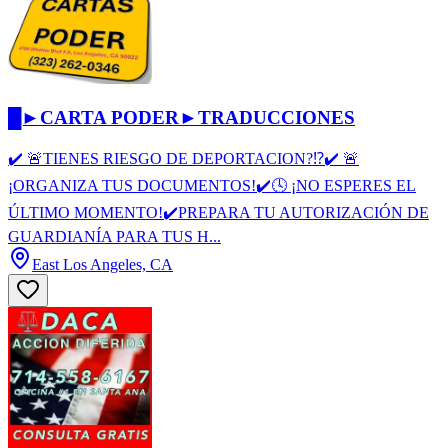
█►CARTA PODER►TRADUCCIONES
✔️️ 🚨TIENES RIESGO DE DEPORTACION?⁉️✔️ 🚨
¡ORGANIZA TUS DOCUMENTOS!✔️🕓 ¡NO ESPERES EL
ÚLTIMO MOMENTO!✔️PREPARA TU AUTORIZACIÓN DE
GUARDIANÍA PARA TUS H...
East Los Angeles, CA