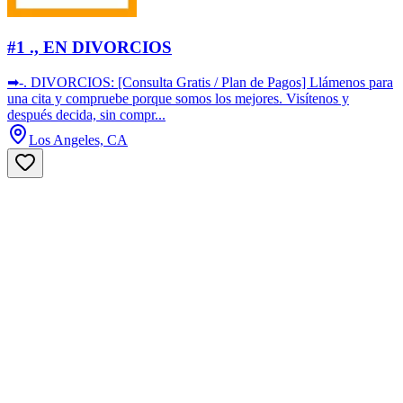
#1 ., EN DIVORCIOS
➡-. DIVORCIOS: [Consulta Gratis / Plan de Pagos] Llámenos para
una cita y compruebe porque somos los mejores. Visítenos y
después decida, sin compr...
Los Angeles, CA