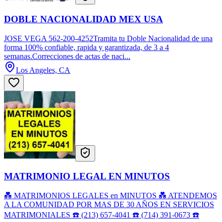
DOBLE NACIONALIDAD MEX USA
JOSE VEGA 562-200-4252Tramita tu Doble Nacionalidad de una
forma 100% confiable, rapida y garantizada, de 3 a 4
semanas.Correcciones de actas de naci...
Los Angeles, CA
MATRIMONIO LEGAL EN MINUTOS
💑 MATRIMONIOS LEGALES en MINUTOS 💑 ATENDEMOS
A LA COMUNIDAD POR MAS DE 30 AÑOS EN SERVICIOS
MATRIMONIALES ☎️ (213) 657-4041 ☎️ (714) 391-0673 ☎️