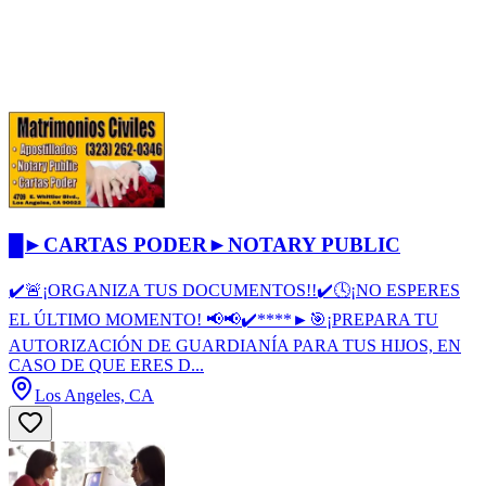
█►CARTAS PODER►NOTARY PUBLIC
✔️🚨¡ORGANIZA TUS DOCUMENTOS!!✔️🕓¡NO ESPERES
EL ÚLTIMO MOMENTO! 📢📢✔️****►🎯¡PREPARA TU
AUTORIZACIÓN DE GUARDIANÍA PARA TUS HIJOS, EN
CASO DE QUE ERES D...
Los Angeles, CA