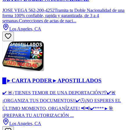
JOSE VEGA 562-200-4252Tramita tu Doble Nacionalidad de una
forma 100% confiable, rapida y garantizada, de 3 a 4
semanas.Correcciones de actas de naci...
Los Angeles, CA
█►CARTA PODER►APOSTILLADOS
✔️️ 🚨¿TIENES TEMOR DE UNA DEPORTACIÓN?⁉✔️🚨
¡ORGANIZA TUS DOCUMENTOS!!✔️🕓¡NO ESPERES EL
ÚLTIMO MOMENTO, ORGANÍZATE! 📢📢✔️****►🎯
¡PREPARA TU AUTORIZACIÓN ...
Los Angeles, CA