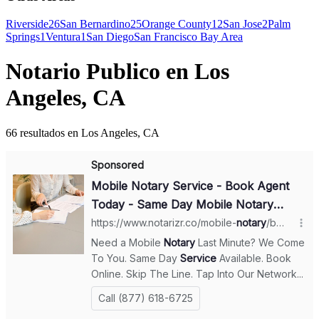
Riverside
26
San Bernardino
25
Orange County
12
San Jose
2
Palm
Springs
1
Ventura
1
San Diego
San Francisco Bay Area
Notario Publico en Los
Angeles, CA
66 resultados en Los Angeles, CA