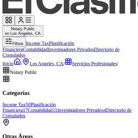
Notary Public
en Los Angeles, CA
Income Tax
Planificación
Filtros
Financiera
Contabilidad
Investigadores Privados
Directorio de
Consulados
Inicio
/
Los Angeles, CA
/
Servicios Profesionales
/
Notary Public
Categorías
Income Tax
50
Planificación
Financiera
17
Contabilidad
11
Investigadores Privados
4
Directorio de
Consulados
Otras Áreas