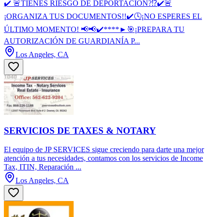
✔️️ 🚨TIENES RIESGO DE DEPORTACION?⁉️✔️🚨
¡ORGANIZA TUS DOCUMENTOS!!✔️🕓¡NO ESPERES EL
ÚLTIMO MOMENTO! 📢📢✔️****►🎯¡PREPARA TU
AUTORIZACIÓN DE GUARDIANÍA P...
Los Angeles, CA
SERVICIOS DE TAXES & NOTARY
El equipo de JP SERVICES sigue creciendo para darte una mejor
atención a tus necesidades, contamos con los servicios de Income
Tax, ITIN, Reparación ...
Los Angeles, CA