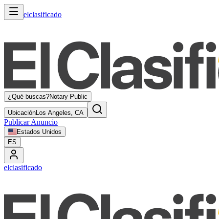
elclasificado
¿Qué buscas?
Notary Public
Ubicación
Los Angeles, CA
Publicar Anuncio
Estados Unidos
ES
elclasificado