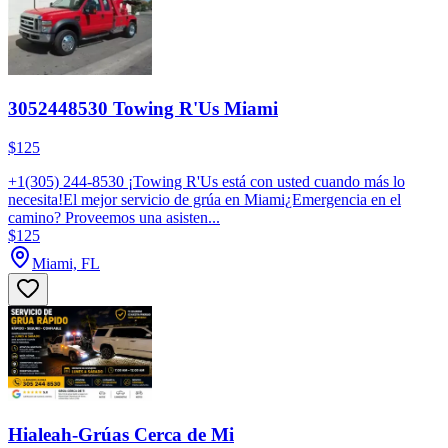
3052448530 Towing R'Us Miami
$125
+1(305) 244-8530 ¡Towing R'Us está con usted cuando más lo
necesita!El mejor servicio de grúa en Miami¿Emergencia en el
camino? Proveemos una asisten...
$125
Miami, FL
Hialeah-Grúas Cerca de Mi