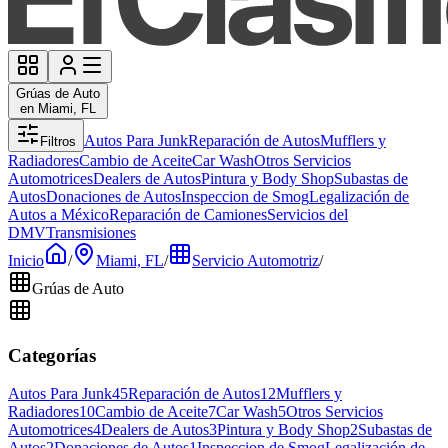
Grúas de Auto
en Miami, FL
Autos Para Junk
Reparación de Autos
Mufflers y
Filtros
Radiadores
Cambio de Aceite
Car Wash
Otros Servicios
Automotrices
Dealers de Autos
Pintura y Body Shop
Subastas de
Autos
Donaciones de Autos
Inspeccion de Smog
Legalización de
Autos a México
Reparación de Camiones
Servicios del
DMV
Transmisiones
Inicio
/
Miami, FL
/
Servicio Automotriz
/
Grúas de Auto
Categorías
Autos Para Junk
45
Reparación de Autos
12
Mufflers y
Radiadores
10
Cambio de Aceite
7
Car Wash
5
Otros Servicios
Automotrices
4
Dealers de Autos
3
Pintura y Body Shop
2
Subastas de
Autos
2
Donaciones de Autos
1
Inspeccion de Smog
Legalización de