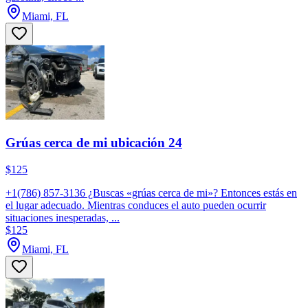
Miami, FL
Grúas cerca de mi ubicación 24
$125
+1(786) 857-3136 ¿Buscas «grúas cerca de mi»? Entonces estás en
el lugar adecuado. Mientras conduces el auto pueden ocurrir
situaciones inesperadas, ...
$125
Miami, FL