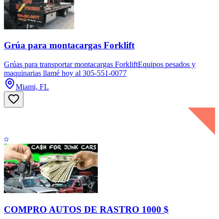
Grúa para montacargas Forklift
Grúas para transportar montacargas ForkliftEquipos pesados y
maquinarias llamé hoy al 305-551-0077
Miami, FL
COMPRO AUTOS DE RASTRO 1000 $