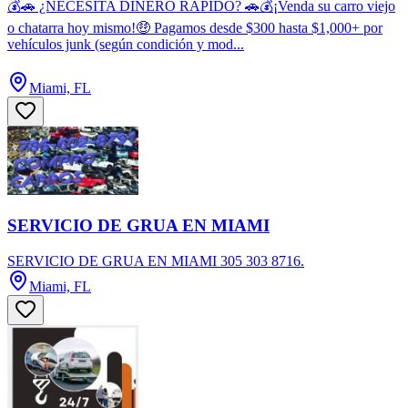
💰🚗 ¿NECESITA DINERO RÁPIDO? 🚗💰¡Venda su carro viejo
o chatarra hoy mismo!🤑 Pagamos desde $300 hasta $1,000+ por
vehículos junk (según condición y mod...
Miami, FL
SERVICIO DE GRUA EN MIAMI
SERVICIO DE GRUA EN MIAMI 305 303 8716.
Miami, FL