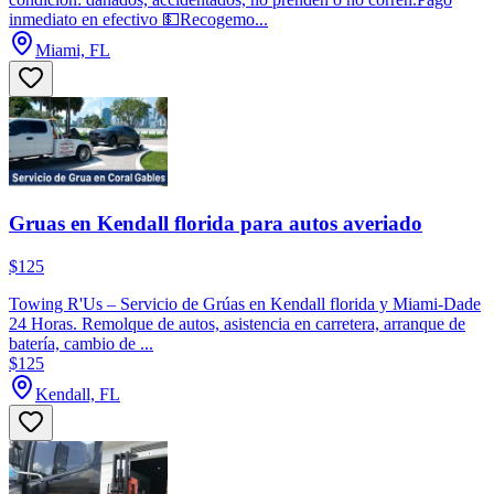
inmediato en efectivo 💵Recogemo...
Miami, FL
Gruas en Kendall florida para autos averiado
$125
Towing R'Us – Servicio de Grúas en Kendall florida y Miami-Dade
24 Horas. Remolque de autos, asistencia en carretera, arranque de
batería, cambio de ...
$125
Kendall, FL