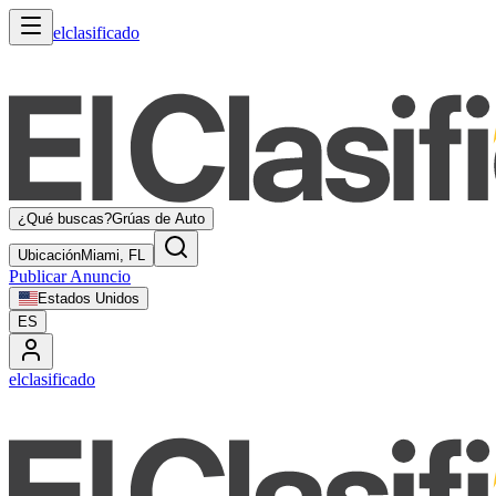
elclasificado
¿Qué buscas?
Grúas de Auto
Ubicación
Miami, FL
Publicar Anuncio
Estados Unidos
ES
elclasificado