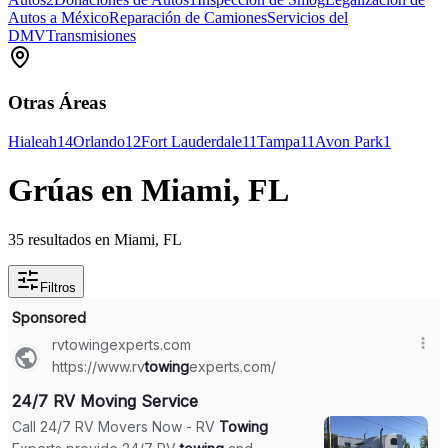
Autos a México
Reparación de Camiones
Servicios del
DMV
Transmisiones
Otras Áreas
Hialeah
14
Orlando
12
Fort Lauderdale
11
Tampa
11
Avon Park
1
Grúas en Miami, FL
35 resultados en Miami, FL
Filtros