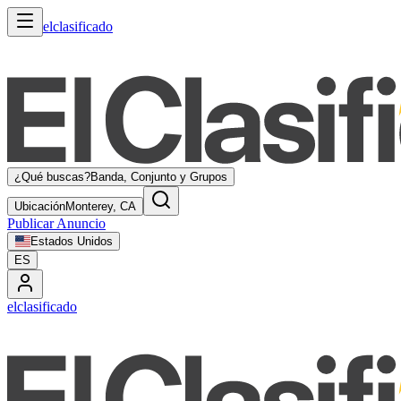
elclasificado
¿Qué buscas?
Banda, Conjunto y Grupos
Ubicación
Monterey, CA
Publicar Anuncio
Estados Unidos
ES
elclasificado