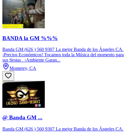
BANDA la GM %%%
Banda GM (626 ) 560 9307 La mejor Banda de los Ángeles CA.
¡Precios Económicos! Tocamos toda la Música del momento para
sus fiestas . ¡Ambiente Garan...
Monterey, CA
@ Banda GM ...
Banda GM (626 ) 560 9307 La mejor Banda de los Ángeles CA.