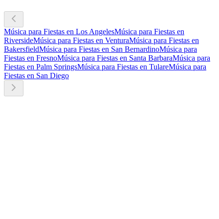
Música para Fiestas en Los Angeles
Música para Fiestas en
Riverside
Música para Fiestas en Ventura
Música para Fiestas en
Bakersfield
Música para Fiestas en San Bernardino
Música para
Fiestas en Fresno
Música para Fiestas en Santa Barbara
Música para
Fiestas en Palm Springs
Música para Fiestas en Tulare
Música para
Fiestas en San Diego