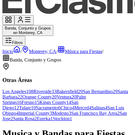
Banda, Conjunto y Grupos
en Monterey, CA
Filtros
Inicio
/
Monterey, CA
/
Música para Fiestas
/
Banda, Conjunto y Grupos
Otras Áreas
Los Angeles
108
Riverside
33
Bakersfield
29
San Bernardino
29
Santa
Barbara
22
Orange County
20
Ventura
20
Palm
Springs
16
Fresno
15
Kings County
14
San
Diego
12
Tulare
10
Sacramento
6
Chico
4
Merced
4
Salinas
4
San Luis
Obispo
4
Imperial County
3
Modesto
3
San Francisco Bay Area
2
San
Jose
2
Santa Rosa
2
Eureka
1
Stockton
1
Musica y Bandas para Fiestas