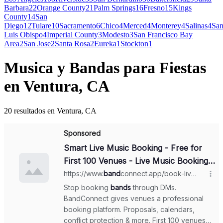
Barbara
22
Orange County
21
Palm Springs
16
Fresno
15
Kings
County
14
San
Diego
12
Tulare
10
Sacramento
6
Chico
4
Merced
4
Monterey
4
Salinas
4
Sa
Luis Obispo
4
Imperial County
3
Modesto
3
San Francisco Bay
Area
2
San Jose
2
Santa Rosa
2
Eureka
1
Stockton
1
Musica y Bandas para Fiestas
en Ventura, CA
20 resultados en Ventura, CA