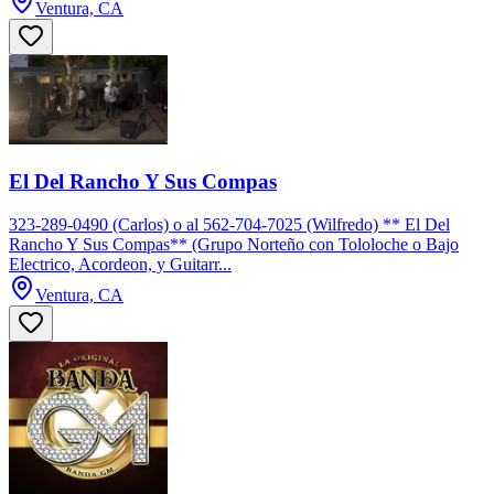
Ventura, CA
El Del Rancho Y Sus Compas
323-289-0490 (Carlos) o al 562-704-7025 (Wilfredo) ** El Del
Rancho Y Sus Compas** (Grupo Norteño con Tololoche o Bajo
Electrico, Acordeon, y Guitarr...
Ventura, CA