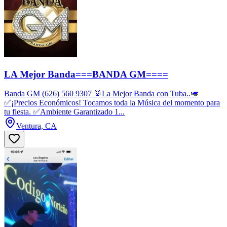
LA Mejor Banda===BANDA GM====
Banda GM (626) 560 9307 🥁La Mejor Banda con Tuba..🎺
✅¡Precios Económicos! Tocamos toda la Música del momento para
tu fiesta. ✅Ambiente Garantizado 1...
Ventura, CA