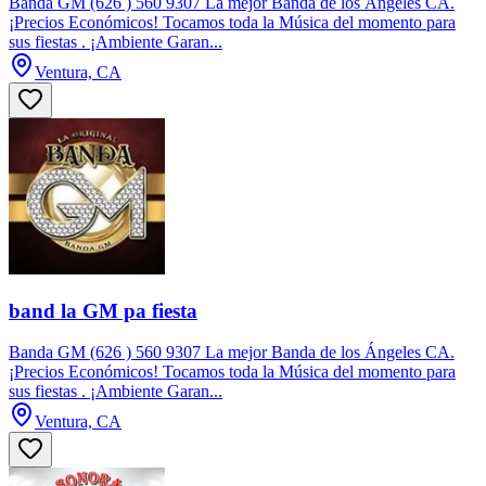
Banda GM (626 ) 560 9307 La mejor Banda de los Ángeles CA.
¡Precios Económicos! Tocamos toda la Música del momento para
sus fiestas . ¡Ambiente Garan...
Ventura, CA
band la GM pa fiesta
Banda GM (626 ) 560 9307 La mejor Banda de los Ángeles CA.
¡Precios Económicos! Tocamos toda la Música del momento para
sus fiestas . ¡Ambiente Garan...
Ventura, CA