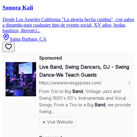
Sonora Kali
Desde Los Angeles California "La alegria hecha cumbia", con sabor
a dinamita,para cualquier tipo de evento social, XV años, bodas,
bautizos, diovorci...
Santa Barbara, CA