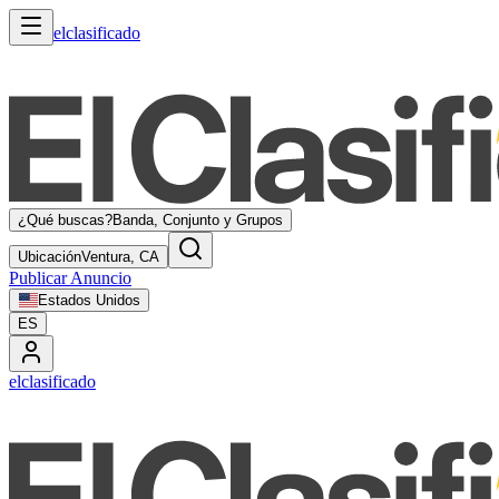
elclasificado
¿Qué buscas?
Banda, Conjunto y Grupos
Ubicación
Ventura, CA
Publicar Anuncio
Estados Unidos
ES
elclasificado