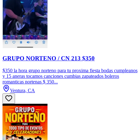
GRUPO NORTENO / CN 213 $350
$350 la hora grupo norteno para tu proxima fiesta bodas cumpleanos
y 15 aneras tocamos canciones cumbias zapateados boleros
romanticas nortenas $ 350...
Ventura, CA