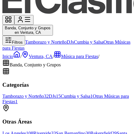
Banda, Conjunto y Grupos
en Ventura, CA
Tamborazo y Norteño
DJs
Cumbia y Salsa
Otras Músicas
Filtros
para Fiestas
Inicio
/
Ventura, CA
/
Música para Fiestas
/
Banda, Conjunto y Grupos
Categorías
Tamborazo y Norteño
32
DJs
15
Cumbia y Salsa
1
Otras Músicas para
Fiestas
1
Otras Áreas
Los Angeles
108
Riverside
33
San Bernardino
30
Bakersfield
29
Santa