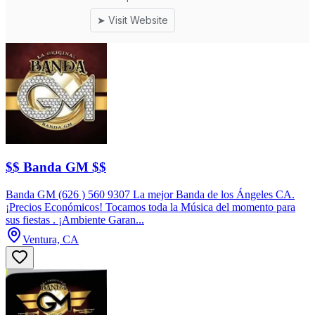
$$ Banda GM $$
Banda GM (626 ) 560 9307 La mejor Banda de los Ángeles CA.
¡Precios Económicos! Tocamos toda la Música del momento para
sus fiestas . ¡Ambiente Garan...
Ventura, CA