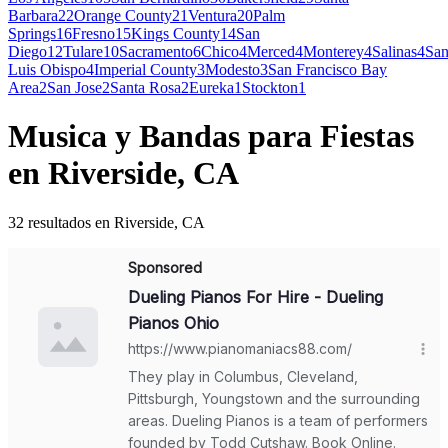
Barbara
22
Orange County
21
Ventura
20
Palm
Springs
16
Fresno
15
Kings County
14
San
Diego
12
Tulare
10
Sacramento
6
Chico
4
Merced
4
Monterey
4
Salinas
4
Sa
Luis Obispo
4
Imperial County
3
Modesto
3
San Francisco Bay
Area
2
San Jose
2
Santa Rosa
2
Eureka
1
Stockton
1
Musica y Bandas para Fiestas
en Riverside, CA
32 resultados en Riverside, CA