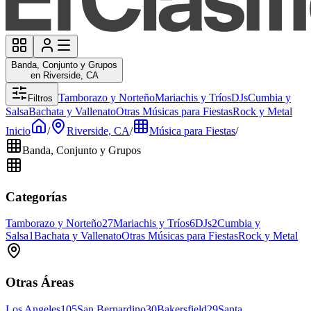
Banda, Conjunto y Grupos
en Riverside, CA
Tamborazo y Norteño
Mariachis y Tríos
DJs
Cumbia y
Filtros
Salsa
Bachata y Vallenato
Otras Músicas para Fiestas
Rock y Metal
Inicio
/
Riverside, CA
/
Música para Fiestas
/
Banda, Conjunto y Grupos
Categorías
Tamborazo y Norteño
27
Mariachis y Tríos
6
DJs
2
Cumbia y
Salsa
1
Bachata y Vallenato
Otras Músicas para Fiestas
Rock y Metal
Otras Áreas
Los Angeles
105
San Bernardino
30
Bakersfield
29
Santa