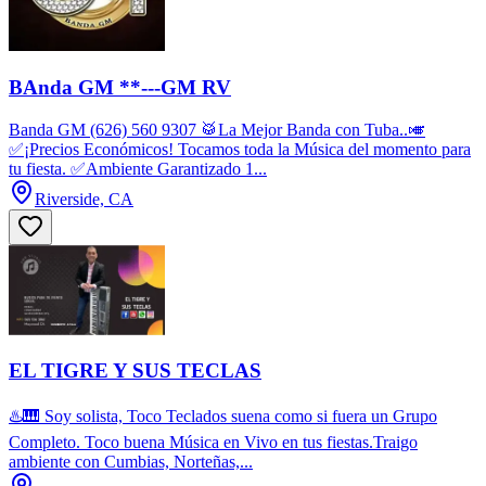
BAnda GM **---GM RV
Banda GM (626) 560 9307 🥁La Mejor Banda con Tuba..🎺
✅¡Precios Económicos! Tocamos toda la Música del momento para
tu fiesta. ✅Ambiente Garantizado 1...
Riverside, CA
EL TIGRE Y SUS TECLAS
♨️🎹 Soy solista, Toco Teclados suena como si fuera un Grupo
Completo. Toco buena Música en Vivo en tus fiestas.Traigo
ambiente con Cumbias, Norteñas,...