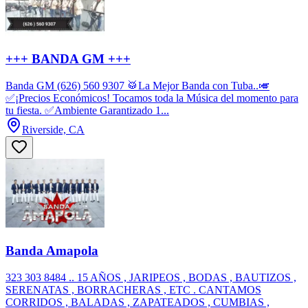
+++ BANDA GM +++
Banda GM (626) 560 9307 🥁La Mejor Banda con Tuba..🎺
✅¡Precios Económicos! Tocamos toda la Música del momento para
tu fiesta. ✅Ambiente Garantizado 1...
Riverside, CA
Banda Amapola
323 303 8484 .. 15 AÑOS , JARIPEOS , BODAS , BAUTIZOS ,
SERENATAS , BORRACHERAS , ETC . CANTAMOS
CORRIDOS , BALADAS , ZAPATEADOS , CUMBIAS ,