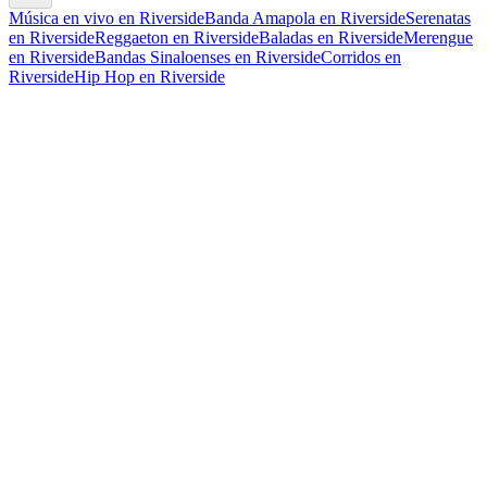
Música en vivo en Riverside
Banda Amapola en Riverside
Serenatas
en Riverside
Reggaeton en Riverside
Baladas en Riverside
Merengue
en Riverside
Bandas Sinaloenses en Riverside
Corridos en
Riverside
Hip Hop en Riverside