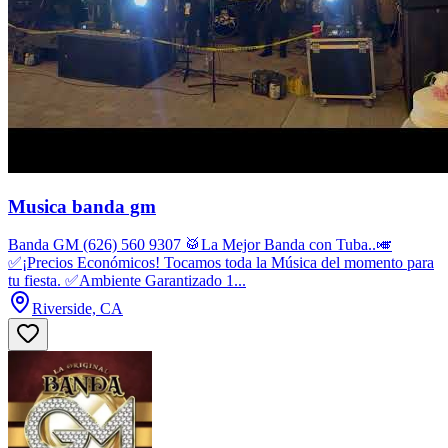
Musica banda gm
Banda GM (626) 560 9307 🥁La Mejor Banda con Tuba..🎺
✅¡Precios Económicos! Tocamos toda la Música del momento para
tu fiesta. ✅Ambiente Garantizado 1...
Riverside, CA