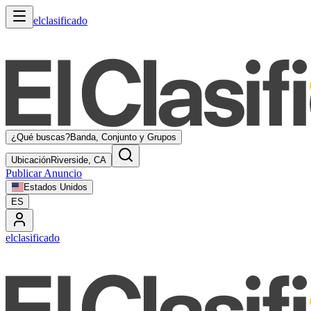
elclasificado
¿Qué buscas?
Banda, Conjunto y Grupos
Ubicación
Riverside, CA
Publicar Anuncio
Estados Unidos
ES
elclasificado