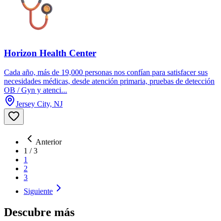
Horizon Health Center
Cada año, más de 19,000 personas nos confían para satisfacer sus
necesidades médicas, desde atención primaria, pruebas de detección
OB / Gyn y atenci...
Jersey City, NJ
Anterior
1
/
3
1
2
3
Siguiente
Descubre más