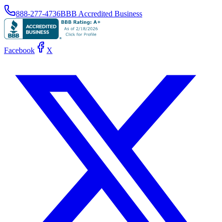
888-277-4736
BBB Accredited Business
Facebook
X