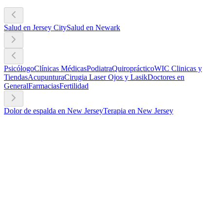
Salud en Jersey City
Salud en Newark
Psicólogo
Clínicas Médicas
Podiatra
Quiropráctico
WIC Clinicas y
Tiendas
Acupuntura
Cirugia Laser Ojos y Lasik
Doctores en
General
Farmacias
Fertilidad
Dolor de espalda en New Jersey
Terapia en New Jersey