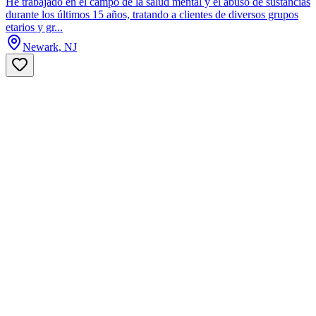
He trabajado en el campo de la salud mental y el abuso de sustancias
durante los últimos 15 años, tratando a clientes de diversos grupos
etarios y gr...
Newark, NJ