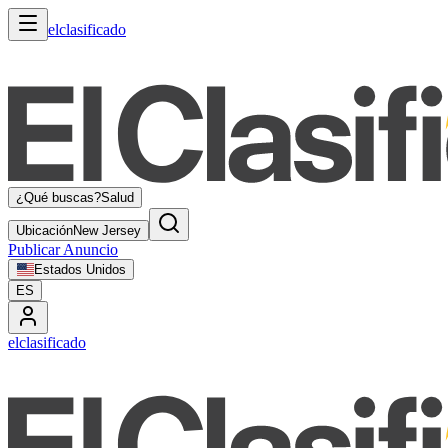
elclasificado
¿Qué buscas?
Salud
Ubicación
New Jersey
Publicar Anuncio
Estados Unidos
ES
elclasificado