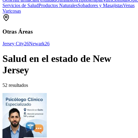
Servicios de Salud
Productos Naturales
Sobadores y Masajistas
Venas
Varicosas
Otras Áreas
Jersey City
26
Newark
26
Salud en el estado de New
Jersey
52 resultados