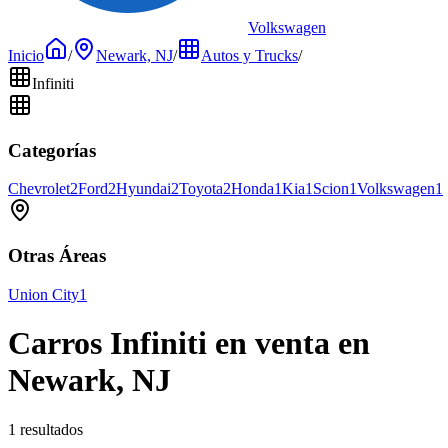
Volkswagen
Inicio
/
Newark, NJ
/
Autos y Trucks
/
Infiniti
Categorías
Chevrolet
2
Ford
2
Hyundai
2
Toyota
2
Honda
1
Kia
1
Scion
1
Volkswagen
1
Otras Áreas
Union City
1
Carros Infiniti en venta en
Newark, NJ
1 resultados