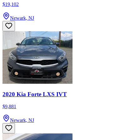
$19,102
Newark, NJ
2020 Kia Forte LXS IVT
$9,881
Newark, NJ