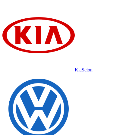
Kia
Scion