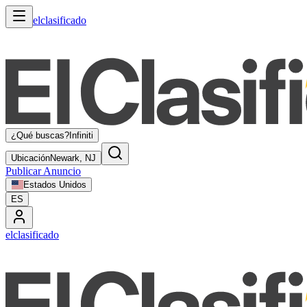
elclasificado
¿Qué buscas?
Infiniti
Ubicación
Newark, NJ
Publicar Anuncio
Estados Unidos
ES
elclasificado