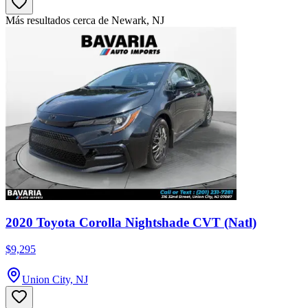
Más resultados cerca de Newark, NJ
2020 Toyota Corolla Nightshade CVT (Natl)
$9,295
Union City, NJ