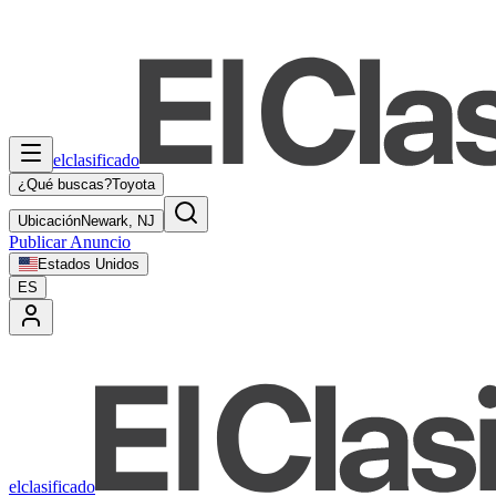
elclasificado
¿Qué buscas?
Toyota
Ubicación
Newark, NJ
Publicar Anuncio
Estados Unidos
ES
elclasificado