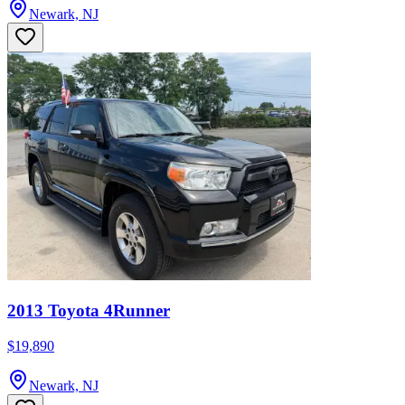
Newark, NJ
2013 Toyota 4Runner
$19,890
Newark, NJ