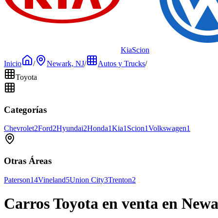
Kia
Scion
Inicio
/
Newark, NJ
/
Autos y Trucks
/
Toyota
Categorías
Chevrolet
2
Ford
2
Hyundai
2
Honda
1
Kia
1
Scion
1
Volkswagen
1
Otras Áreas
Paterson
14
Vineland
5
Union City
3
Trenton
2
Carros Toyota en venta en Newa