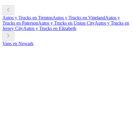
Autos y Trucks en Trenton
Autos y Trucks en Vineland
Autos y
Trucks en Paterson
Autos y Trucks en Union City
Autos y Trucks en
Jersey City
Autos y Trucks en Elizabeth
Vans en Newark