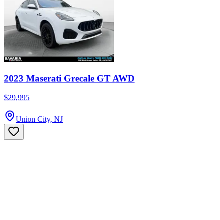
2023 Maserati Grecale GT AWD
$29,995
Union City, NJ