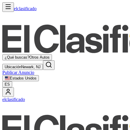
elclasificado
¿Qué buscas?
Otros Autos
Ubicación
Newark, NJ
Publicar Anuncio
Estados Unidos
ES
elclasificado