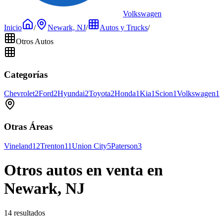
Volkswagen
Inicio
/
Newark, NJ
/
Autos y Trucks
/
Otros Autos
Categorías
Chevrolet
2
Ford
2
Hyundai
2
Toyota
2
Honda
1
Kia
1
Scion
1
Volkswagen
1
Otras Áreas
Vineland
12
Trenton
11
Union City
5
Paterson
3
Otros autos en venta en
Newark, NJ
14 resultados