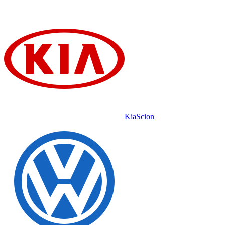
Kia
Scion