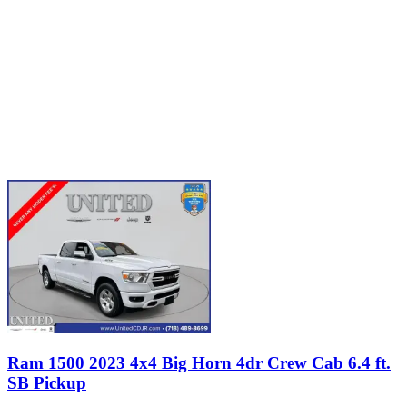
Ram 1500 2023 4x4 Big Horn 4dr Crew Cab 6.4 ft.
SB Pickup