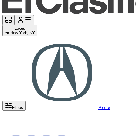
Lexus
en New York, NY
Acura
Filtros