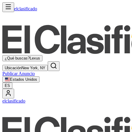
elclasificado
¿Qué buscas?
Lexus
Ubicación
New York, NY
Publicar Anuncio
Estados Unidos
ES
elclasificado