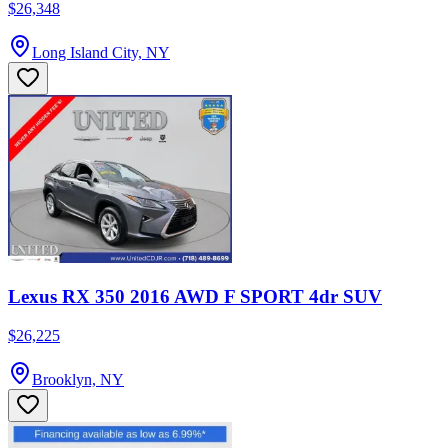
$26,348
Long Island City, NY
Lexus RX 350 2016 AWD F SPORT 4dr SUV
$26,225
Brooklyn, NY