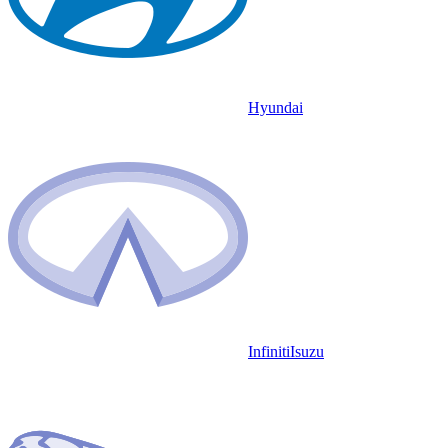
Hyundai
Infiniti
Isuzu