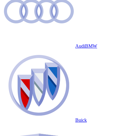
Audi
BMW
Buick