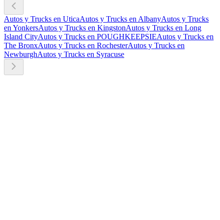
Autos y Trucks en Utica
Autos y Trucks en Albany
Autos y Trucks
en Yonkers
Autos y Trucks en Kingston
Autos y Trucks en Long
Island City
Autos y Trucks en POUGHKEEPSIE
Autos y Trucks en
The Bronx
Autos y Trucks en Rochester
Autos y Trucks en
Newburgh
Autos y Trucks en Syracuse