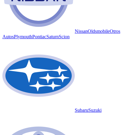
Nissan
Oldsmobile
Otros
Autos
Plymouth
Pontiac
Saturn
Scion
Subaru
Suzuki