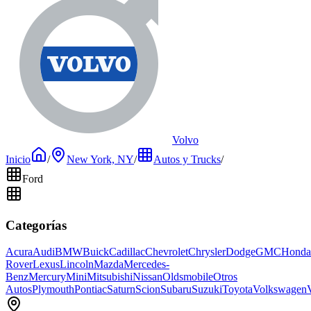
Volvo
Inicio
/
New York, NY
/
Autos y Trucks
/
Ford
Categorías
Acura
Audi
BMW
Buick
Cadillac
Chevrolet
Chrysler
Dodge
GMC
Honda
Rover
Lexus
Lincoln
Mazda
Mercedes-
Benz
Mercury
Mini
Mitsubishi
Nissan
Oldsmobile
Otros
Autos
Plymouth
Pontiac
Saturn
Scion
Subaru
Suzuki
Toyota
Volkswagen