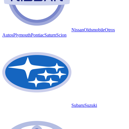
Nissan
Oldsmobile
Otros
Autos
Plymouth
Pontiac
Saturn
Scion
Subaru
Suzuki