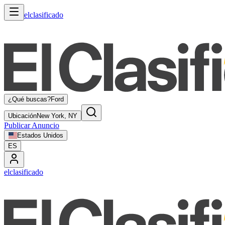
elclasificado
¿Qué buscas?
Ford
Ubicación
New York, NY
Publicar Anuncio
Estados Unidos
ES
elclasificado