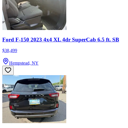
Ford F-150 2023 4x4 XL 4dr SuperCab 6.5 ft. SB
$38,499
Hempstead, NY