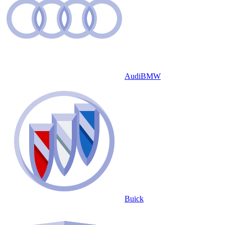
Audi
BMW
Buick