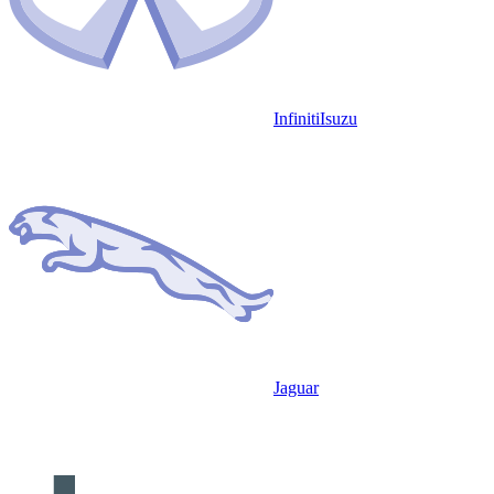
Infiniti
Isuzu
Jaguar