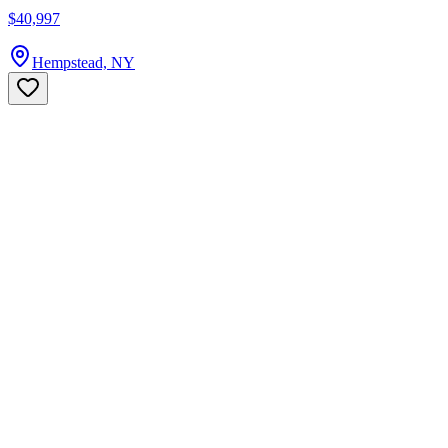
$40,997
Hempstead, NY