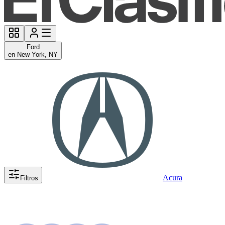
Ford
en New York, NY
Acura
Filtros