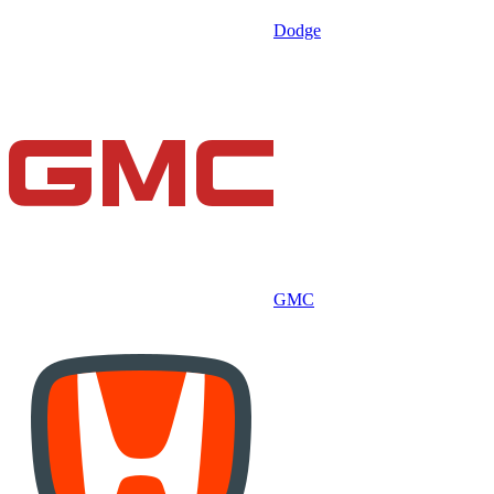
Dodge
GMC