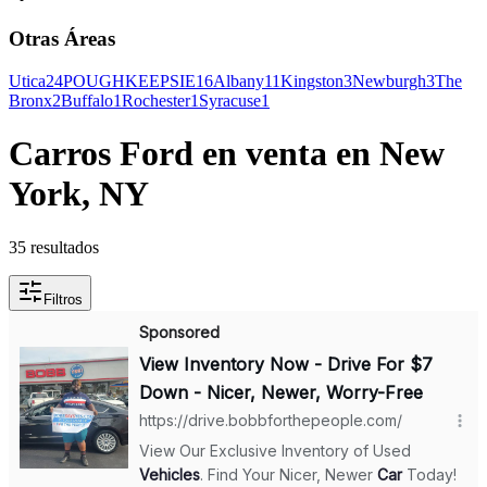
Otras Áreas
Utica
24
POUGHKEEPSIE
16
Albany
11
Kingston
3
Newburgh
3
The
Bronx
2
Buffalo
1
Rochester
1
Syracuse
1
Carros Ford en venta en New
York, NY
35 resultados
Filtros