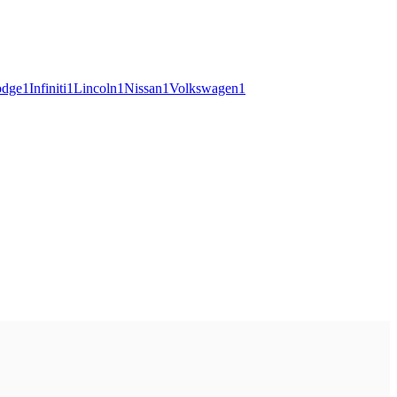
dge
1
Infiniti
1
Lincoln
1
Nissan
1
Volkswagen
1