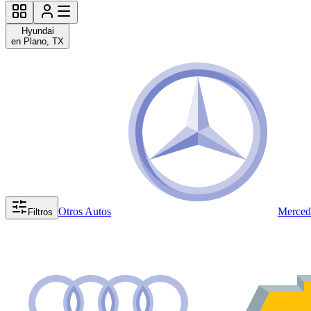
Hyundai
en Plano, TX
Otros Autos
Merced
Filtros