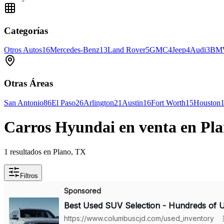
Categorías
Otros Autos
16
Mercedes-Benz
13
Land Rover
5
GMC
4
Jeep
4
Audi
3
BM
Otras Áreas
San Antonio
86
El Paso
26
Arlington
21
Austin
16
Fort Worth
15
Houston
Carros Hyundai en venta en Pl
1 resultados en Plano, TX
Filtros