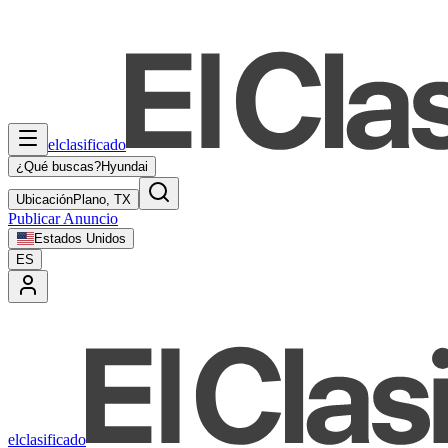
elclasificado
¿Qué buscas?
Hyundai
Ubicación
Plano, TX
Publicar Anuncio
Estados Unidos
ES
elclasificado