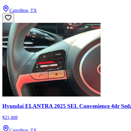
Carrollton, TX
Hyundai ELANTRA 2025 SEL Convenience 4dr Sed
$21,408
Carrollton, TX