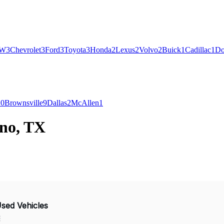
W
3
Chevrolet
3
Ford
3
Toyota
3
Honda
2
Lexus
2
Volvo
2
Buick
1
Cadillac
1
Do
10
Brownsville
9
Dallas
2
McAllen
1
ano, TX