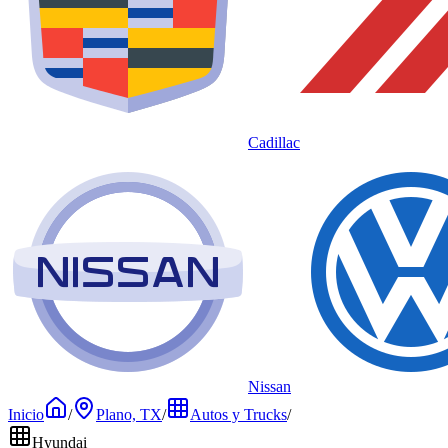
Cadillac
Nissan
Inicio
/
Plano, TX
/
Autos y Trucks
/
Hyundai