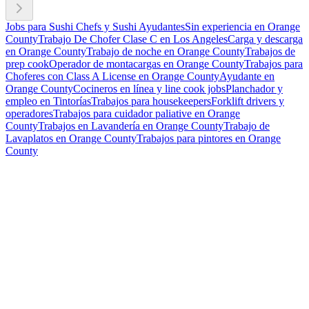
Jobs para Sushi Chefs y Sushi Ayudantes
Sin experiencia en Orange
County
Trabajo De Chofer Clase C en Los Angeles
Carga y descarga
en Orange County
Trabajo de noche en Orange County
Trabajos de
prep cook
Operador de montacargas en Orange County
Trabajos para
Choferes con Class A License en Orange County
Ayudante en
Orange County
Cocineros en línea y line cook jobs
Planchador y
empleo en Tintorías
Trabajos para housekeepers
Forklift drivers y
operadores
Trabajos para cuidador paliative en Orange
County
Trabajos en Lavandería en Orange County
Trabajo de
Lavaplatos en Orange County
Trabajos para pintores en Orange
County