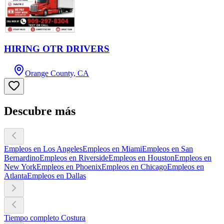
HIRING OTR DRIVERS
Orange County, CA
Descubre más
Empleos en Los Angeles
Empleos en Miami
Empleos en San
Bernardino
Empleos en Riverside
Empleos en Houston
Empleos en
New York
Empleos en Phoenix
Empleos en Chicago
Empleos en
Atlanta
Empleos en Dallas
Tiempo completo Costura