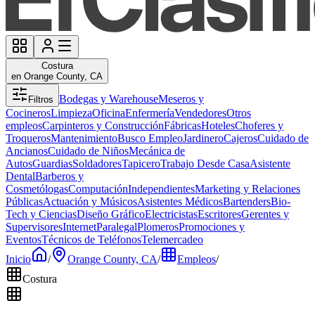
Costura
en Orange County, CA
Bodegas y Warehouse
Meseros y
Filtros
Cocineros
Limpieza
Oficina
Enfermería
Vendedores
Otros
empleos
Carpinteros y Construcción
Fábricas
Hoteles
Choferes y
Troqueros
Mantenimiento
Busco Empleo
Jardinero
Cajeros
Cuidado de
Ancianos
Cuidado de Niños
Mecánica de
Autos
Guardias
Soldadores
Tapicero
Trabajo Desde Casa
Asistente
Dental
Barberos y
Cosmetólogas
Computación
Independientes
Marketing y Relaciones
Públicas
Actuación y Músicos
Asistentes Médicos
Bartenders
Bio-
Tech y Ciencias
Diseño Gráfico
Electricistas
Escritores
Gerentes y
Supervisores
Internet
Paralegal
Plomeros
Promociones y
Eventos
Técnicos de Teléfonos
Telemercadeo
Inicio
/
Orange County, CA
/
Empleos
/
Costura