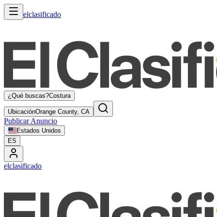
elclasificado
¿Qué buscas?
Costura
Ubicación
Orange County, CA
Publicar Anuncio
Estados Unidos
ES
elclasificado