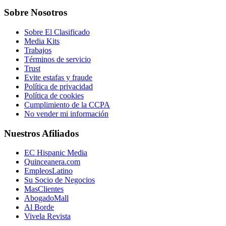
Sobre Nosotros
Sobre El Clasificado
Media Kits
Trabajos
Términos de servicio
Trust
Evite estafas y fraude
Política de privacidad
Política de cookies
Cumplimiento de la CCPA
No vender mi información
Nuestros Afiliados
EC Hispanic Media
Quinceanera.com
EmpleosLatino
Su Socio de Negocios
MasClientes
AbogadoMall
Al Borde
Vivela Revista