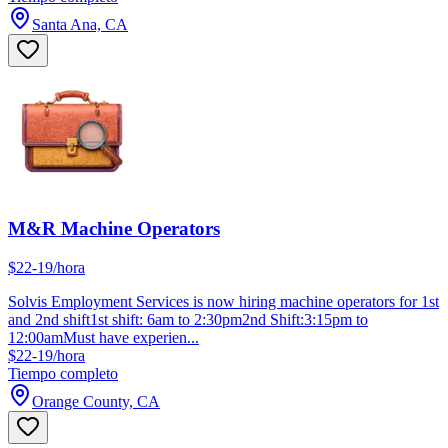
Santa Ana, CA
M&R Machine Operators
$22-19/hora
Solvis Employment Services is now hiring machine operators for 1st
and 2nd shift1st shift: 6am to 2:30pm2nd Shift:3:15pm to
12:00amMust have experien...
$22-19/hora
Tiempo completo
Orange County, CA