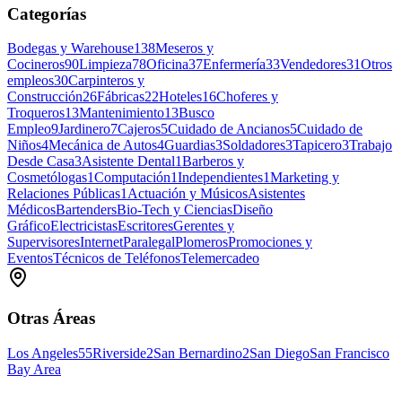
Categorías
Bodegas y Warehouse
138
Meseros y
Cocineros
90
Limpieza
78
Oficina
37
Enfermería
33
Vendedores
31
Otros
empleos
30
Carpinteros y
Construcción
26
Fábricas
22
Hoteles
16
Choferes y
Troqueros
13
Mantenimiento
13
Busco
Empleo
9
Jardinero
7
Cajeros
5
Cuidado de Ancianos
5
Cuidado de
Niños
4
Mecánica de Autos
4
Guardias
3
Soldadores
3
Tapicero
3
Trabajo
Desde Casa
3
Asistente Dental
1
Barberos y
Cosmetólogas
1
Computación
1
Independientes
1
Marketing y
Relaciones Públicas
1
Actuación y Músicos
Asistentes
Médicos
Bartenders
Bio-Tech y Ciencias
Diseño
Gráfico
Electricistas
Escritores
Gerentes y
Supervisores
Internet
Paralegal
Plomeros
Promociones y
Eventos
Técnicos de Teléfonos
Telemercadeo
Otras Áreas
Los Angeles
55
Riverside
2
San Bernardino
2
San Diego
San Francisco
Bay Area