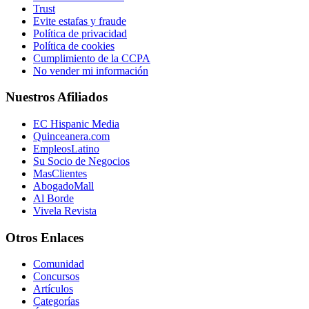
Trust
Evite estafas y fraude
Política de privacidad
Política de cookies
Cumplimiento de la CCPA
No vender mi información
Nuestros Afiliados
EC Hispanic Media
Quinceanera.com
EmpleosLatino
Su Socio de Negocios
MasClientes
AbogadoMall
Al Borde
Vivela Revista
Otros Enlaces
Comunidad
Concursos
Artículos
Categorías