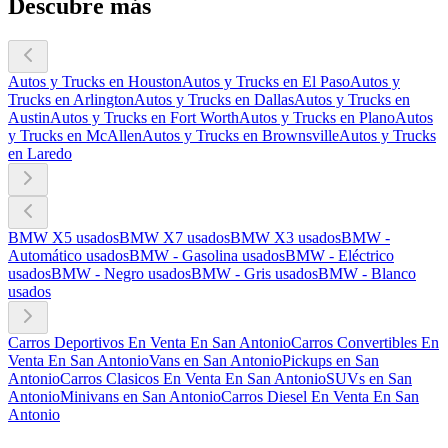
Descubre más
Autos y Trucks en Houston
Autos y Trucks en El Paso
Autos y
Trucks en Arlington
Autos y Trucks en Dallas
Autos y Trucks en
Austin
Autos y Trucks en Fort Worth
Autos y Trucks en Plano
Autos
y Trucks en McAllen
Autos y Trucks en Brownsville
Autos y Trucks
en Laredo
BMW X5 usados
BMW X7 usados
BMW X3 usados
BMW -
Automático usados
BMW - Gasolina usados
BMW - Eléctrico
usados
BMW - Negro usados
BMW - Gris usados
BMW - Blanco
usados
Carros Deportivos En Venta En San Antonio
Carros Convertibles En
Venta En San Antonio
Vans en San Antonio
Pickups en San
Antonio
Carros Clasicos En Venta En San Antonio
SUVs en San
Antonio
Minivans en San Antonio
Carros Diesel En Venta En San
Antonio