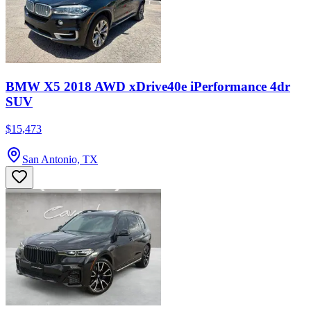
BMW X5 2018 AWD xDrive40e iPerformance 4dr
SUV
$15,473
San Antonio, TX