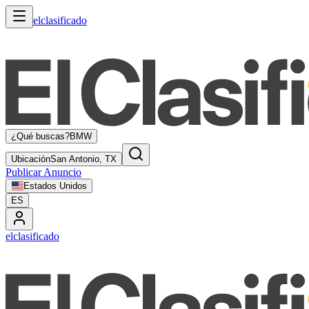
elclasificado
¿Qué buscas?
BMW
Ubicación
San Antonio, TX
Publicar Anuncio
Estados Unidos
ES
elclasificado