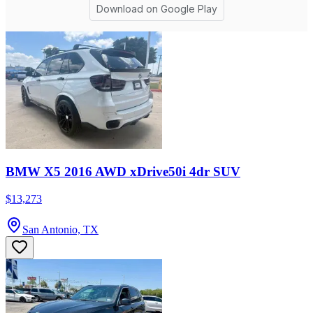
BMW X5 2016 AWD xDrive50i 4dr SUV
$13,273
San Antonio, TX