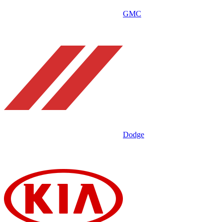
GMC
Dodge