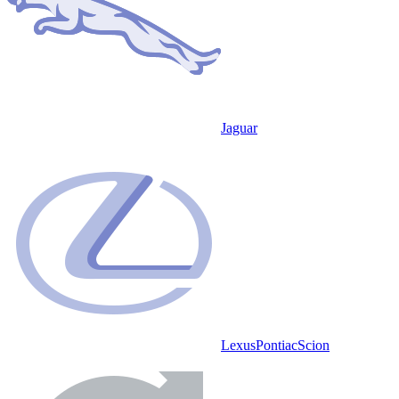
Jaguar
Lexus
Pontiac
Scion