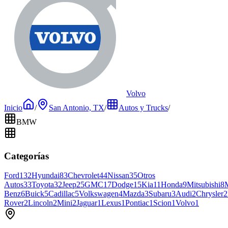
Volvo
Inicio
/
San Antonio, TX
/
Autos y Trucks
/
BMW
Categorías
Ford
132
Hyundai
83
Chevrolet
44
Nissan
35
Otros
Autos
33
Toyota
32
Jeep
25
GMC
17
Dodge
15
Kia
11
Honda
9
Mitsubishi
8
Benz
6
Buick
5
Cadillac
5
Volkswagen
4
Mazda
3
Subaru
3
Audi
2
Chrysler
2
Rover
2
Lincoln
2
Mini
2
Jaguar
1
Lexus
1
Pontiac
1
Scion
1
Volvo
1