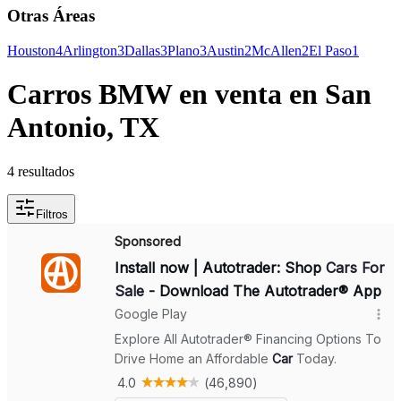
Otras Áreas
Houston
4
Arlington
3
Dallas
3
Plano
3
Austin
2
McAllen
2
El Paso
1
Carros BMW en venta en San
Antonio, TX
4 resultados
Filtros