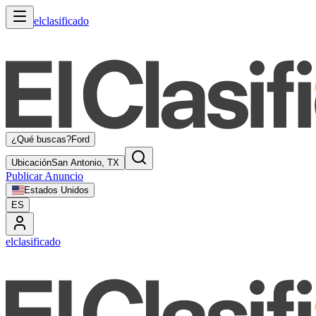
elclasificado
¿Qué buscas?
Ford
Ubicación
San Antonio, TX
Publicar Anuncio
Estados Unidos
ES
elclasificado