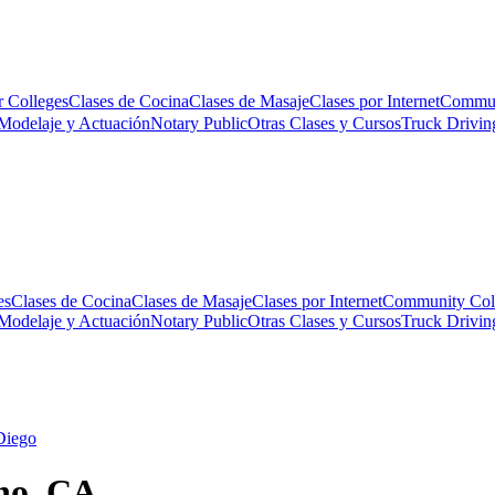
r Colleges
Clases de Cocina
Clases de Masaje
Clases por Internet
Commun
Modelaje y Actuación
Notary Public
Otras Clases y Cursos
Truck Drivin
es
Clases de Cocina
Clases de Masaje
Clases por Internet
Community Col
Modelaje y Actuación
Notary Public
Otras Clases y Cursos
Truck Drivin
Diego
ino, CA