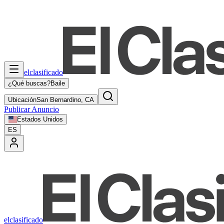
elclasificado
¿Qué buscas?
Baile
Ubicación
San Bernardino, CA
Publicar Anuncio
Estados Unidos
ES
elclasificado