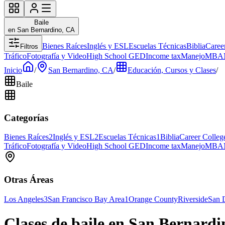
Baile
en San Bernardino, CA
Bienes Raíces
Inglés y ESL
Escuelas Técnicas
Biblia
Caree
Filtros
Tráfico
Fotografía y Video
High School GED
Income tax
Manejo
MBA
Inicio
/
San Bernardino, CA
/
Educación, Cursos y Clases
/
Baile
Categorías
Bienes Raíces
2
Inglés y ESL
2
Escuelas Técnicas
1
Biblia
Career Colleg
Tráfico
Fotografía y Video
High School GED
Income tax
Manejo
MBA
Otras Áreas
Los Angeles
3
San Francisco Bay Area
1
Orange County
Riverside
San 
Clases de baile en San Bernard