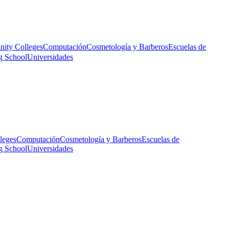
ity Colleges
Computación
Cosmetología y Barberos
Escuelas de
g School
Universidades
leges
Computación
Cosmetología y Barberos
Escuelas de
g School
Universidades