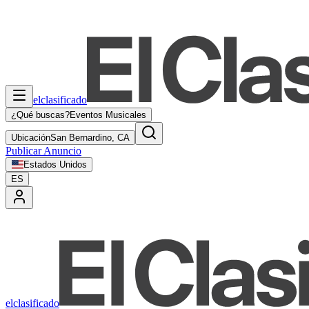
elclasificado
¿Qué buscas?
Eventos Musicales
Ubicación
San Bernardino, CA
Publicar Anuncio
Estados Unidos
ES
elclasificado