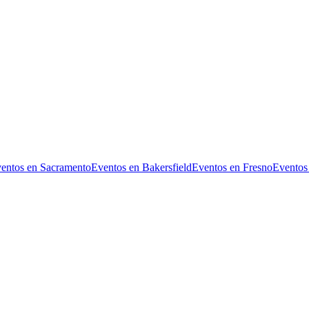
entos en Sacramento
Eventos en Bakersfield
Eventos en Fresno
Eventos