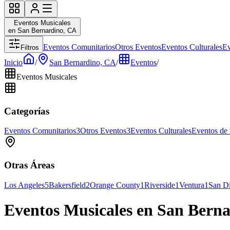
Eventos Musicales
en San Bernardino, CA
Eventos Comunitarios
Otros Eventos
Eventos Culturales
Ev
Filtros
Inicio
/
San Bernardino, CA
/
Eventos
/
Eventos Musicales
Categorías
Eventos Comunitarios
3
Otros Eventos
3
Eventos Culturales
Eventos de
Otras Áreas
Los Angeles
5
Bakersfield
2
Orange County
1
Riverside
1
Ventura
1
San D
Eventos Musicales en San Bern