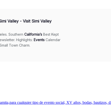
mita,para cualquier tipo de evento social, XV años, bodas, bautizos, di