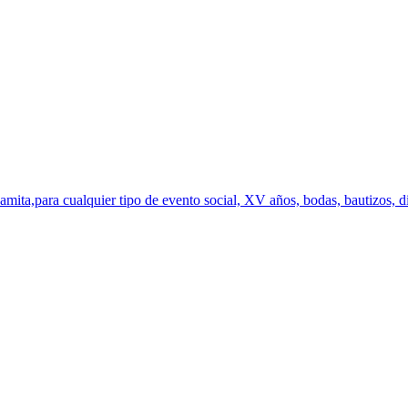
mita,para cualquier tipo de evento social, XV años, bodas, bautizos, di