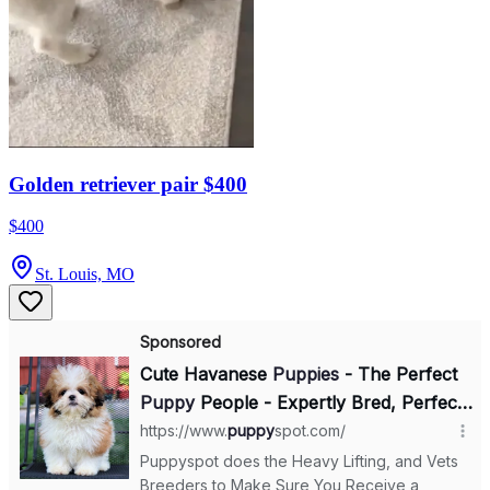
Golden retriever pair $400
$400
St. Louis, MO