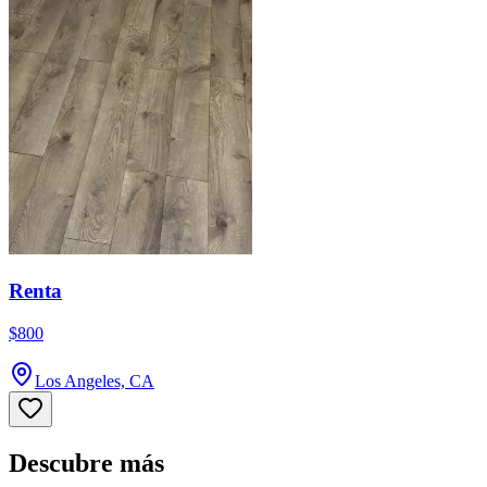
Renta
$800
Los Angeles, CA
Descubre más