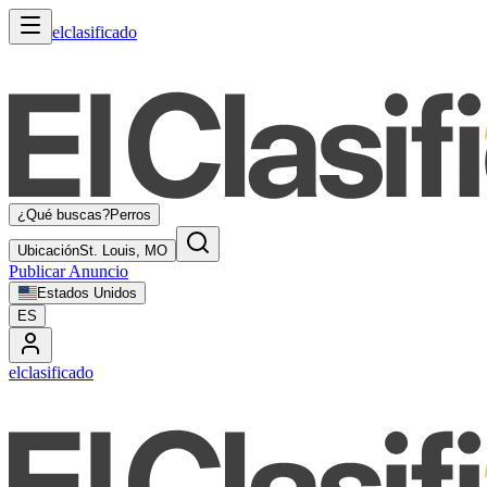
elclasificado
¿Qué buscas?
Perros
Ubicación
St. Louis, MO
Publicar Anuncio
Estados Unidos
ES
elclasificado