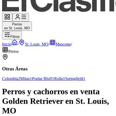
Perros
en St. Louis, MO
Filtros
Inicio
/
St. Louis, MO
/
Mascotas
/
Perros
Otras Áreas
Columbia
2
Milan
1
Poplar Bluff
1
Rolla
1
Springfield
1
Perros y cachorros en venta
Golden Retriever en St. Louis,
MO