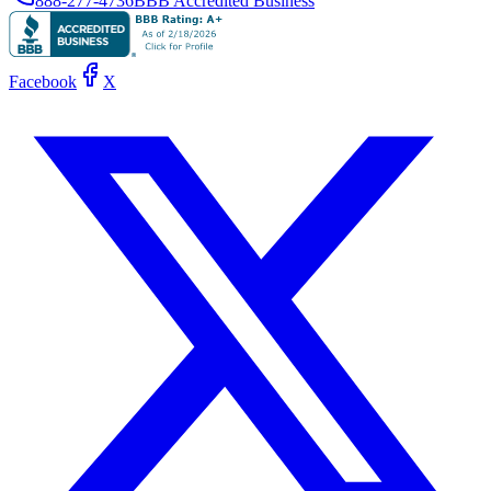
888-277-4736
BBB Accredited Business
Facebook
X