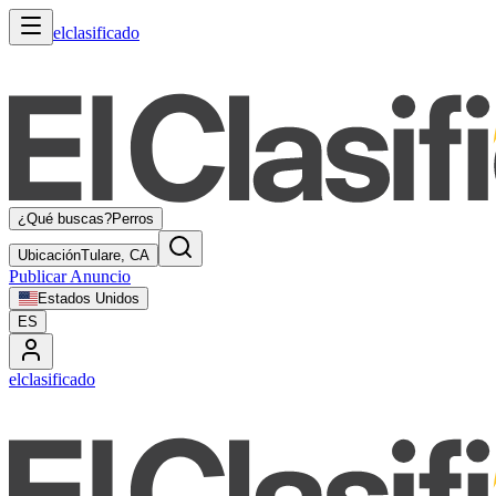
elclasificado
¿Qué buscas?
Perros
Ubicación
Tulare, CA
Publicar Anuncio
Estados Unidos
ES
elclasificado