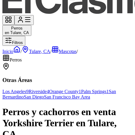
Perros
en Tulare, CA
Filtros
Inicio
/
Tulare, CA
/
Mascotas
/
Perros
Otras Áreas
Los Angeles
9
Riverside
4
Orange County
1
Palm Springs
1
San
Bernardino
San Diego
San Francisco Bay Area
Perros y cachorros en venta
Yorkshire Terrier en Tulare,
CA