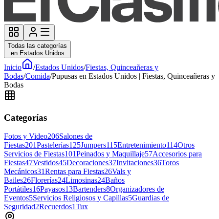
Todas las categorías
en Estados Unidos
Inicio
/
Estados Unidos
/
Fiestas, Quinceañeras y
Bodas
/
Comida
/
Pupusas en Estados Unidos | Fiestas, Quinceañeras y
Bodas
Categorías
Fotos y Video
206
Salones de
Fiestas
201
Pastelerías
125
Jumpers
115
Entretenimiento
114
Otros
Servicios de Fiestas
101
Peinados y Maquillaje
57
Accesorios para
Fiestas
47
Vestidos
45
Decoraciones
37
Invitaciones
36
Toros
Mecánicos
31
Rentas para Fiestas
26
Vals y
Bailes
26
Florerías
24
Limosinas
24
Baños
Portátiles
16
Payasos
13
Bartenders
8
Organizadores de
Eventos
5
Servicios Religiosos y Capillas
5
Guardias de
Seguridad
2
Recuerdos
1
Tux