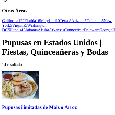
Otras Áreas
California
122
Florida
16
Maryland
10
Texas
8
Arizona
5
Colorado
5
New
York
5
Virginia
5
Washington
DC
5
Illinois
4
Alabama
Alaska
Arkansas
Connecticut
Delaware
Georgia
H
Pupusas en Estados Unidos |
Fiestas, Quinceañeras y Bodas
14
resultados
Pupusas ilimitadas de Maiz o Arroz