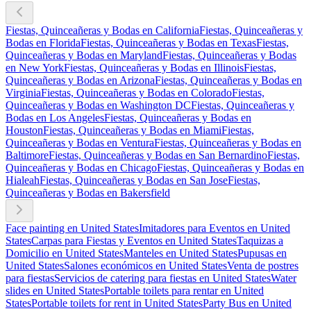
Fiestas, Quinceañeras y Bodas en California
Fiestas, Quinceañeras y
Bodas en Florida
Fiestas, Quinceañeras y Bodas en Texas
Fiestas,
Quinceañeras y Bodas en Maryland
Fiestas, Quinceañeras y Bodas
en New York
Fiestas, Quinceañeras y Bodas en Illinois
Fiestas,
Quinceañeras y Bodas en Arizona
Fiestas, Quinceañeras y Bodas en
Virginia
Fiestas, Quinceañeras y Bodas en Colorado
Fiestas,
Quinceañeras y Bodas en Washington DC
Fiestas, Quinceañeras y
Bodas en Los Angeles
Fiestas, Quinceañeras y Bodas en
Houston
Fiestas, Quinceañeras y Bodas en Miami
Fiestas,
Quinceañeras y Bodas en Ventura
Fiestas, Quinceañeras y Bodas en
Baltimore
Fiestas, Quinceañeras y Bodas en San Bernardino
Fiestas,
Quinceañeras y Bodas en Chicago
Fiestas, Quinceañeras y Bodas en
Hialeah
Fiestas, Quinceañeras y Bodas en San Jose
Fiestas,
Quinceañeras y Bodas en Bakersfield
Face painting en United States
Imitadores para Eventos en United
States
Carpas para Fiestas y Eventos en United States
Taquizas a
Domicilio en United States
Manteles en United States
Pupusas en
United States
Salones económicos en United States
Venta de postres
para fiestas
Servicios de catering para fiestas en United States
Water
slides en United States
Portable toilets para rentar en United
States
Portable toilets for rent in United States
Party Bus en United