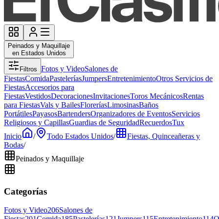
Peinados y Maquillaje
en Estados Unidos
Fotos y Video
Salones de
Filtros
Fiestas
Comida
Pastelerías
Jumpers
Entretenimiento
Otros Servicios de
Fiestas
Accesorios para
Fiestas
Vestidos
Decoraciones
Invitaciones
Toros Mecánicos
Rentas
para Fiestas
Vals y Bailes
Florerías
Limosinas
Baños
Portátiles
Payasos
Bartenders
Organizadores de Eventos
Servicios
Religiosos y Capillas
Guardias de Seguridad
Recuerdos
Tux
Inicio
/
Todo Estados Unidos
/
Fiestas, Quinceañeras y
Bodas
/
Peinados y Maquillaje
Categorías
Fotos y Video
206
Salones de
Fiestas
201
Comida
185
Pastelerías
121
Jumpers
115
Entretenimiento
114
O