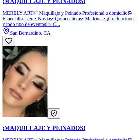
¡MAQUILLAJE Y PEINADOS!
MERELY ART✅ Maquillaje y Peinado Profesional a domicilio💯
Especialistas en:• Novias• Quinceañeras• Madrinas• ¡Graduaciones
y todo tipo de eventos!✨ C...
San Bernardino, CA
¡MAQUILLAJE Y PEINADOS!