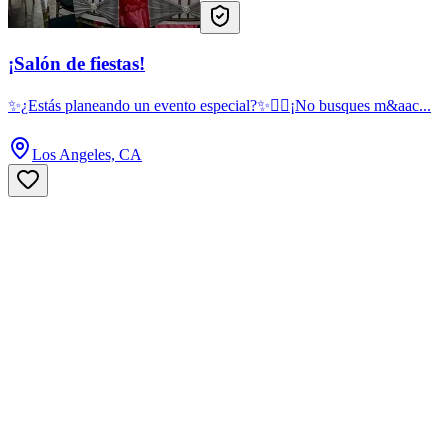
¡Salón de fiestas!
✨¿Estás planeando un evento especial?✨🙋‍♂️¡No busques m&aac...
Los Angeles, CA