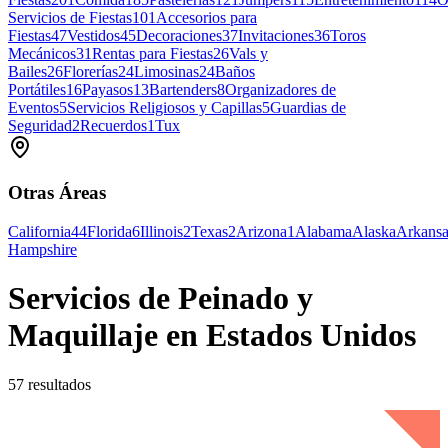
Servicios de Fiestas
101
Accesorios para
Fiestas
47
Vestidos
45
Decoraciones
37
Invitaciones
36
Toros
Mecánicos
31
Rentas para Fiestas
26
Vals y
Bailes
26
Florerías
24
Limosinas
24
Baños
Portátiles
16
Payasos
13
Bartenders
8
Organizadores de
Eventos
5
Servicios Religiosos y Capillas
5
Guardias de
Seguridad
2
Recuerdos
1
Tux
Otras Áreas
California
44
Florida
6
Illinois
2
Texas
2
Arizona
1
Alabama
Alaska
Arkansa
Hampshire
Servicios de Peinado y
Maquillaje en Estados Unidos
57 resultados