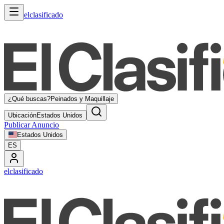
elclasificado
¿Qué buscas?
Peinados y Maquillaje
Ubicación
Estados Unidos
Publicar Anuncio
Estados Unidos
ES
elclasificado