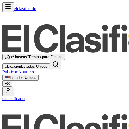
elclasificado
¿Qué buscas?
Rentas para Fiestas
Ubicación
Estados Unidos
Publicar Anuncio
Estados Unidos
ES
elclasificado