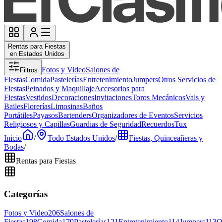
Rentas para Fiestas
en Estados Unidos
Fotos y Video
Salones de
Filtros
Fiestas
Comida
Pastelerías
Entretenimiento
Jumpers
Otros Servicios de
Fiestas
Peinados y Maquillaje
Accesorios para
Fiestas
Vestidos
Decoraciones
Invitaciones
Toros Mecánicos
Vals y
Bailes
Florerías
Limosinas
Baños
Portátiles
Payasos
Bartenders
Organizadores de Eventos
Servicios
Religiosos y Capillas
Guardias de Seguridad
Recuerdos
Tux
Inicio
/
Todo Estados Unidos
/
Fiestas, Quinceañeras y
Bodas
/
Rentas para Fiestas
Categorías
Fotos y Video
206
Salones de
Fiestas
198
Comida
179
Pastelerías
121
Entretenimiento
114
Jumpers
113
O