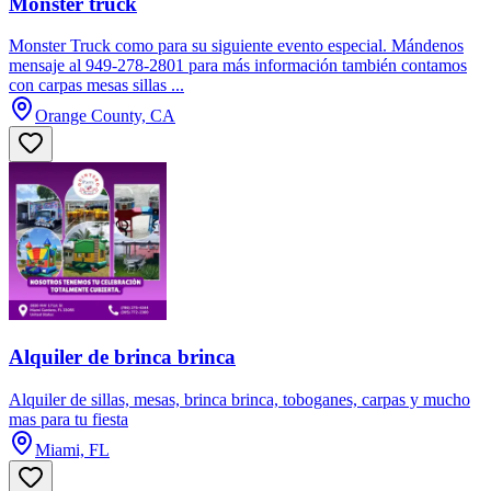
Monster truck
Monster Truck como para su siguiente evento especial. Mándenos
mensaje al 949-278-2801 para más información también contamos
con carpas mesas sillas ...
Orange County, CA
Alquiler de brinca brinca
Alquiler de sillas, mesas, brinca brinca, toboganes, carpas y mucho
mas para tu fiesta
Miami, FL