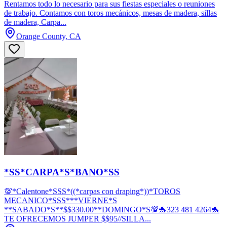
Rentamos todo lo necesario para sus fiestas especiales o reuniones
de trabajo. Contamos con toros mecánicos, mesas de madera, sillas
de madera, Carpa...
Orange County, CA
*SS*CARPA*S*BANO*SS
💯*Calentone*SSS*((*carpas con draping*))*TOROS
MECANICO*SSS***VIERNE*S
**SABADO*S**$$330.00**DOMINGO*S💯🐬323 481 4264🐬
TE OFRECEMOS JUMPER $$95//SILLA...