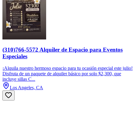
(310)766-5572 Alquiler de Espacio para Eventos
Especiales
¡Alquila nuestro hermoso espacio para tu ocasión especial este julio!
Disfruta de un paquete de alquiler básico por solo $2,300, que
incluye sillas C...
Los Angeles, CA