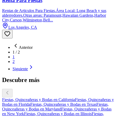
Renta Para Fiestas
Rentas de Articulos Para Fiestas.Área Local: Long Beach y sus
alderredores.Otras areas: Paramount,Hawaiian Gardens,Harbor
City,Carson,Wilmington,Bell...
Los Angeles, CA
Anterior
1
/
2
1
2
Siguiente
Descubre más
Fiestas, Quinceañeras y Bodas en California
Fiestas, Quinceañeras y
Bodas en Florida
Fiestas, Quinceañeras y Bodas en Texas
Fiestas,
Quinceañeras y Bodas en Maryland
Fiestas, Quinceañeras y Bodas
en New York
Fiestas, Quinceañeras y Bodas en Illinois
Fiestas,