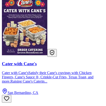
Cater with Cane's
Cater with Cane'sSatisfy their Cane's cravings with Chicken
Fingers, Cane's Sauce ®️, Crinkle-Cut Fries, Texas Toast, and
more.Raising Cane's Caterin...
San Bernardino, CA